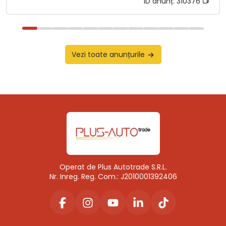
ID anunț:
310376
Vezi toate anunțurile
Operat de Plus Autotrade S.R.L.
Nr. Inreg. Reg. Com.: J2010001392406