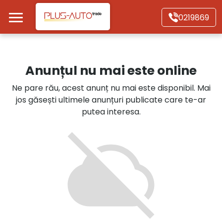
Mergi direct la conținutul principal
0219869
Acasă
Anunțul nu mai este online
Autoturisme
Ne pare rău, acest anunț nu mai este disponibil. Mai
jos găsești ultimele anunțuri publicate care te-ar
Motociclete
putea interesa.
Autoutilitare
Alte tipuri vehicule
Despre Noi
Contact