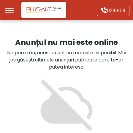
Mergi direct la conținutul principal
0219869
Acasă
Anunțul nu mai este online
Autoturisme
Ne pare rău, acest anunț nu mai este disponibil. Mai
jos găsești ultimele anunțuri publicate care te-ar
Motociclete
putea interesa.
Autoutilitare
Alte tipuri vehicule
Despre Noi
Contact