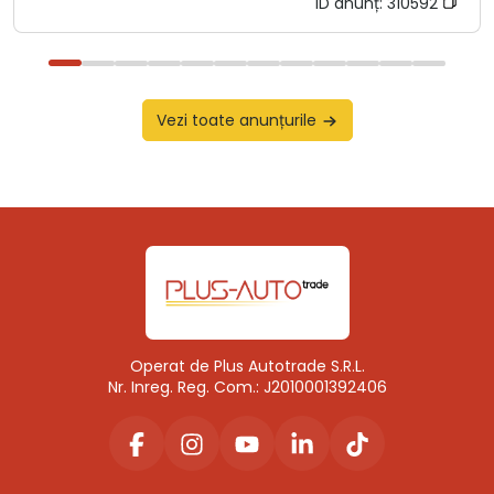
ID anunț:
310592
Vezi toate anunțurile
Operat de Plus Autotrade S.R.L.
Nr. Inreg. Reg. Com.: J2010001392406