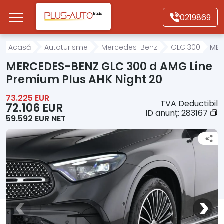
Mergi direct la conținutul principal
0219869
Acasă
Acasă
Autoturisme
Mercedes-Benz
GLC 300
MER
MERCEDES-BENZ GLC 300 d AMG Line
Autoturisme
Premium Plus AHK Night 20
73.225 EUR
TVA Deductibil
Motociclete
72.106 EUR
ID anunț:
283167
59.592 EUR NET
Autoutilitare
Alte tipuri vehicule
Despre Noi
Contact