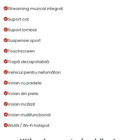
Streaming muzical integrat
Suport cot
Suport lombar
Suspensie sport
Touchscreen
Trapă decapotabilă
Vehicul pentru nefumători
Volan cu padele
Volan din piele
Volan încălzit
Volan multifuncțional
WLAN / Wi-Fi hotspot