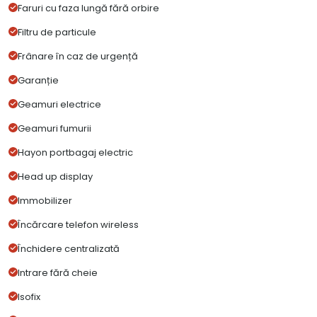
Faruri cu faza lungă fără orbire
Filtru de particule
Frânare în caz de urgență
Garanție
Geamuri electrice
Geamuri fumurii
Hayon portbagaj electric
Head up display
Immobilizer
Încărcare telefon wireless
Închidere centralizată
Intrare fără cheie
Isofix