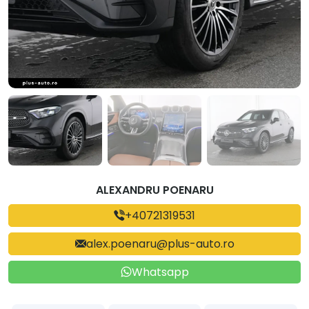
ALEXANDRU POENARU
+40721319531
alex.poenaru@plus-auto.ro
Whatsapp