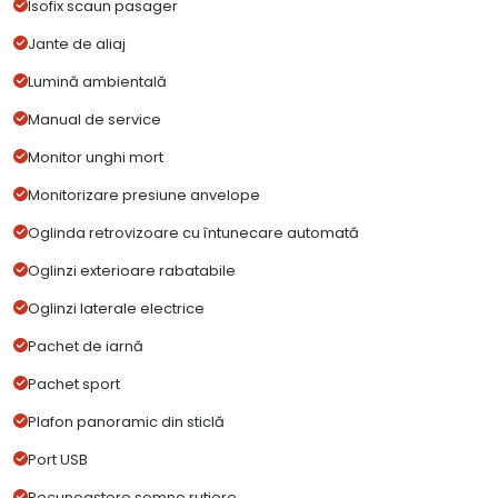
Isofix scaun pasager
Jante de aliaj
Lumină ambientală
Manual de service
Monitor unghi mort
Monitorizare presiune anvelope
Oglinda retrovizoare cu întunecare automată
Oglinzi exterioare rabatabile
Oglinzi laterale electrice
Pachet de iarnă
Pachet sport
Plafon panoramic din sticlă
Port USB
Recunoaștere semne rutiere