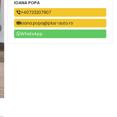
IOANA POPA
+40723207907
ioana.popa@plus-auto.ro
WhatsApp