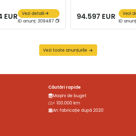
Vezi detalii
Vezi de
4 EUR
94.597 EUR
ID anunț:
309487
ID anun
Vezi toate anunțurile
Căutări rapide
Mașini de buget
< 100.000 km
An fabricație după 2020