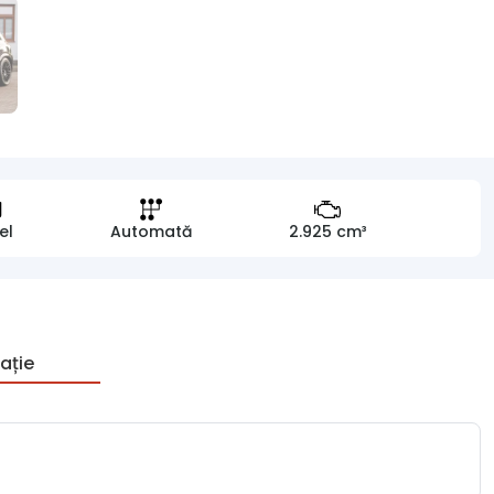
el
Automată
2.925 cm³
ație