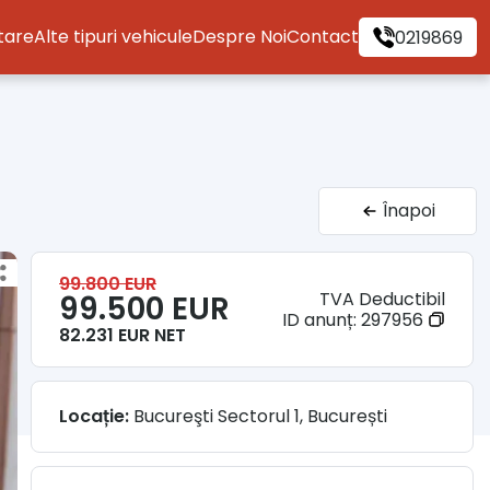
itare
Alte tipuri vehicule
Despre Noi
Contact
0219869
Înapoi
99.800 EUR
TVA Deductibil
99.500 EUR
ID anunț:
297956
82.231 EUR NET
Locație:
Bucureşti Sectorul 1, București