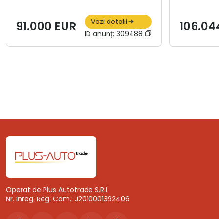
Vezi detalii
91.000 EUR
106.04
ID anunț:
309488
Operat de Plus Autotrade S.R.L.
Nr. Inreg. Reg. Com.: J2010001392406