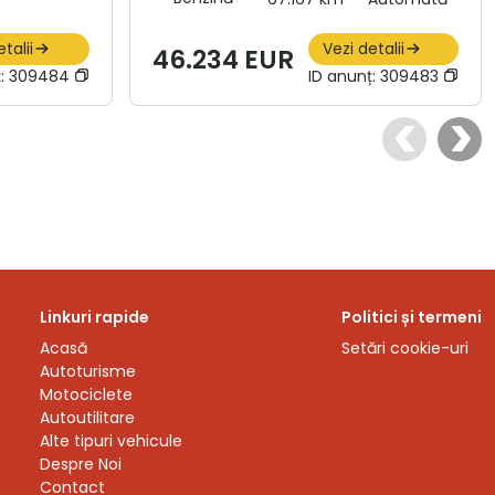
talii
Vezi detalii
46.234 EUR
ț:
309484
ID anunț:
309483
Linkuri rapide
Politici și termeni
Acasă
Setări cookie-uri
Autoturisme
Motociclete
Autoutilitare
Alte tipuri vehicule
Despre Noi
Contact