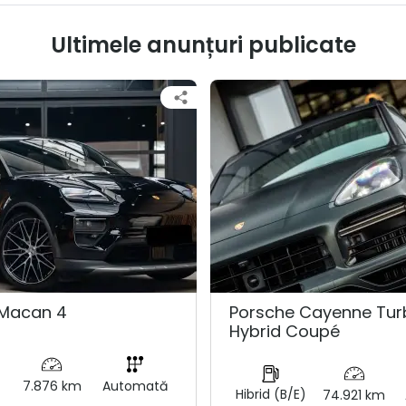
Ultimele anunțuri publicate
 Macan 4
Porsche Cayenne Tur
Hybrid Coupé
7.876 km
Automată
Hibrid (B/E)
74.921 km