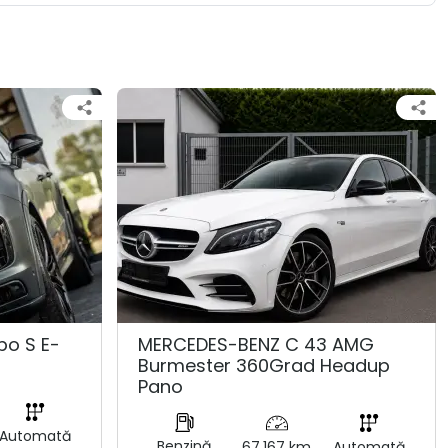
bo S E-
MERCEDES-BENZ C 43 AMG
Burmester 360Grad Headup
Pano
Automată
Benzină
67.167 km
Automată