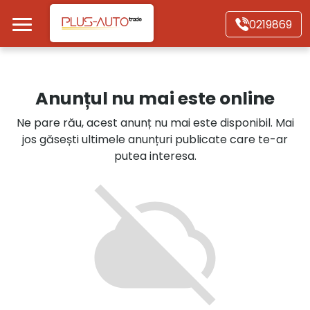
Mergi direct la conținutul principal
0219869
Acasă
Anunțul nu mai este online
Autoturisme
Ne pare rău, acest anunț nu mai este disponibil. Mai
jos găsești ultimele anunțuri publicate care te-ar
Motociclete
putea interesa.
Autoutilitare
Alte tipuri vehicule
Despre Noi
Contact