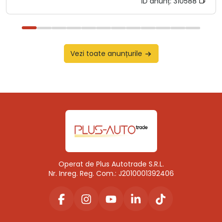
ID anunț:
310588
Vezi toate anunțurile
Operat de Plus Autotrade S.R.L.
Nr. Inreg. Reg. Com.: J2010001392406