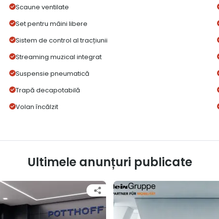
Scaune ventilate
Set pentru mâini libere
Sistem de control al tracțiunii
Streaming muzical integrat
Suspensie pneumatică
Trapă decapotabilă
Volan încălzit
Ultimele anunțuri publicate