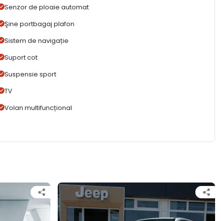
Senzor de ploaie automat
Şine portbagaj plafon
Sistem de navigație
Suport cot
Suspensie sport
TV
Volan multifuncțional