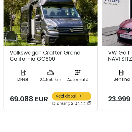
Volkswagen Crafter Grand
VW Golf 1
California GC600
NAVI SIT
Diesel
Benzină
24.950 km
Automată
Vezi detalii
69.088 EUR
23.999
ID anunț:
310444