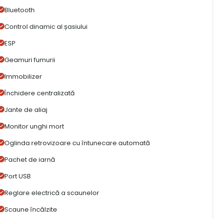
Bluetooth
Control dinamic al șasiului
ESP
Geamuri fumurii
Immobilizer
Închidere centralizată
Jante de aliaj
Monitor unghi mort
Oglinda retrovizoare cu întunecare automată
Pachet de iarnă
Port USB
Reglare electrică a scaunelor
Scaune încălzite