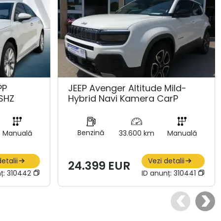
PP
JEEP Avenger Altitude Mild-
SHZ
Hybrid Navi Kamera CarP
Benzină
Manuală
33.600 km
Manuală
etalii
Vezi detalii
24.399 EUR
ț:
310442
ID anunț:
310441