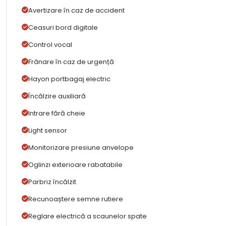
Avertizare în caz de accident
Ceasuri bord digitale
Control vocal
Frânare în caz de urgență
Hayon portbagaj electric
Încălzire auxiliară
Intrare fără cheie
Light sensor
Monitorizare presiune anvelope
Oglinzi exterioare rabatabile
Parbriz încălzit
Recunoaștere semne rutiere
Reglare electrică a scaunelor spate