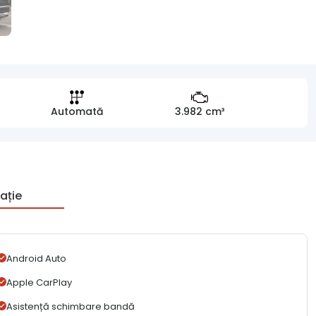
Automată
3.982 cm³
ație
Android Auto
Apple CarPlay
Asistență schimbare bandă