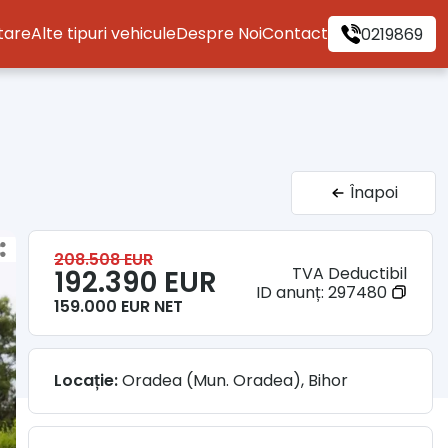
itare
Alte tipuri vehicule
Despre Noi
Contact
0219869
Înapoi
208.508 EUR
TVA Deductibil
192.390 EUR
ID anunț:
297480
159.000 EUR NET
Locație:
Oradea (Mun. Oradea), Bihor