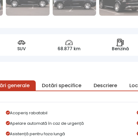
SUV
68.877 km
Benzină
ări generale
Dotări specifice
Descriere
Loc
Acoperiș rabatabil
Apelare automată în caz de urgență
Asistență pentru faza lungă