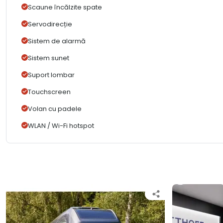
Scaune încălzite spate
Servodirecție
Sistem de alarmă
Sistem sunet
Suport lombar
Touchscreen
Volan cu padele
WLAN / Wi-Fi hotspot