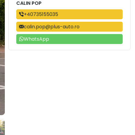
CALIN POP
+40735155035
calin.pop@plus-auto.ro
WhatsApp