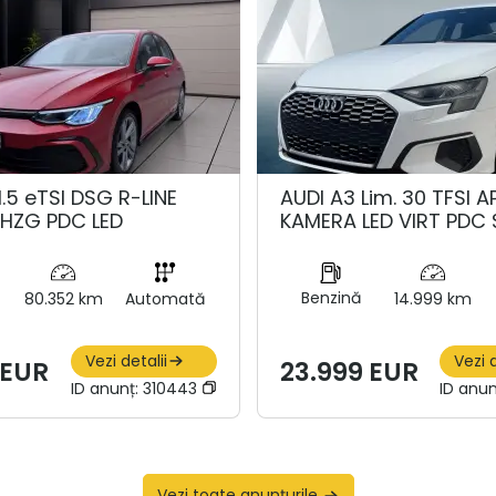
.5 eTSI DSG R-LINE
AUDI A3 Lim. 30 TFSI A
ZHZG PDC LED
KAMERA LED VIRT PDC 
Benzină
80.352 km
Automată
14.999 km
Vezi detalii
Vezi d
 EUR
23.999 EUR
ID anunț:
310443
ID anun
Vezi toate anunțurile