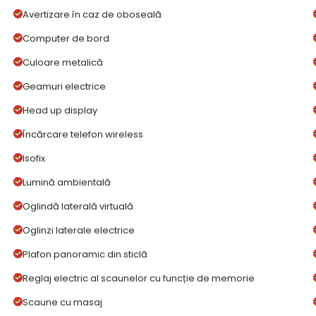
Avertizare în caz de oboseală
Computer de bord
Culoare metalică
Geamuri electrice
Head up display
Încărcare telefon wireless
Isofix
Lumină ambientală
Oglindă laterală virtuală
Oglinzi laterale electrice
Plafon panoramic din sticlă
Reglaj electric al scaunelor cu funcție de memorie
Scaune cu masaj