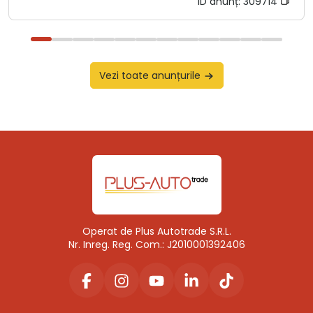
ID anunț:
309714
Vezi toate anunțurile
Operat de Plus Autotrade S.R.L.
Nr. Inreg. Reg. Com.: J2010001392406