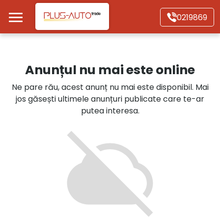
Mergi direct la conținutul principal
0219869
Acasă
Anunțul nu mai este online
Autoturisme
Ne pare rău, acest anunț nu mai este disponibil. Mai
jos găsești ultimele anunțuri publicate care te-ar
Motociclete
putea interesa.
Autoutilitare
Alte tipuri vehicule
Despre Noi
Contact