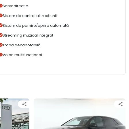
Servodirecție
Sistem de control al tracțiunii
Sistem de pornire/oprire automată
Streaming muzical integrat
Trapă decapotabilă
Volan multifuncțional