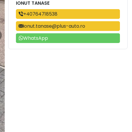
IONUT TANASE
+40764718538
ionut.tanase@plus-auto.ro
WhatsApp