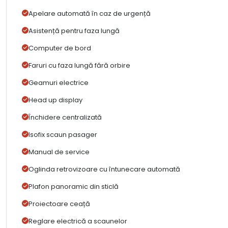
Apelare automată în caz de urgență
Asistență pentru faza lungă
Computer de bord
Faruri cu faza lungă fără orbire
Geamuri electrice
Head up display
Închidere centralizată
Isofix scaun pasager
Manual de service
Oglinda retrovizoare cu întunecare automată
Plafon panoramic din sticlă
Proiectoare ceață
Reglare electrică a scaunelor