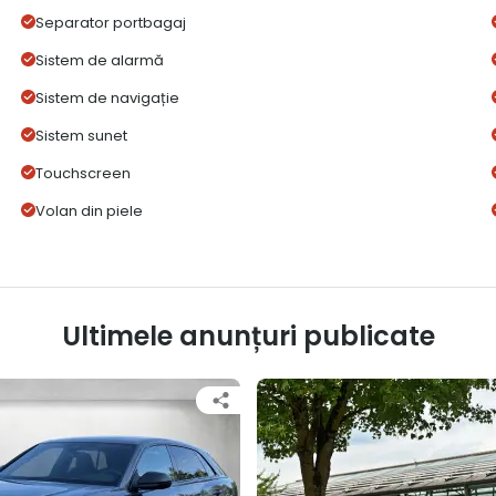
Separator portbagaj
Sistem de alarmă
Sistem de navigație
Sistem sunet
Touchscreen
Volan din piele
Ultimele anunțuri publicate