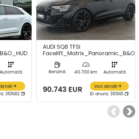
AUDI SQ8 TFSI
_B&O_HUD
Facelift_Matrix_Panoramic_B&O
Benzină
Automată
40.700 km
Automată
detalii
Vezi detalii
90.743 EUR
nț:
310582
ID anunț:
310581