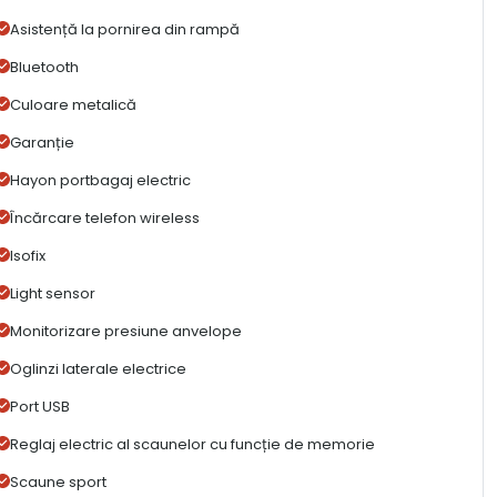
Asistență la pornirea din rampă
Bluetooth
Culoare metalică
Garanție
Hayon portbagaj electric
Încărcare telefon wireless
Isofix
Light sensor
Monitorizare presiune anvelope
Oglinzi laterale electrice
Port USB
Reglaj electric al scaunelor cu funcție de memorie
Scaune sport