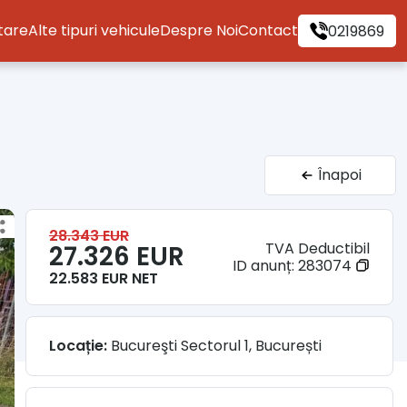
itare
Alte tipuri vehicule
Despre Noi
Contact
0219869
Înapoi
28.343 EUR
TVA Deductibil
27.326 EUR
ID anunț:
283074
22.583 EUR NET
Locație:
Bucureşti Sectorul 1, București