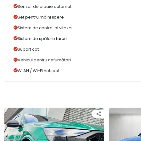
Senzor de ploaie automat
Set pentru mâini libere
Sistem de control al vitezei
Sistem de spălare faruri
Suport cot
Vehicul pentru nefumători
WLAN / Wi-Fi hotspot