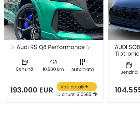
✨ Audi RS Q8 Performance ✨
AUDI SQ8
Tiptronic
Benzină
10.500 km
Automată
Benzină
Vezi detalii
193.000 EUR
104.55
ID anunț:
310585