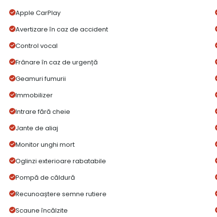
Apple CarPlay
Avertizare în caz de accident
Control vocal
Frânare în caz de urgență
Geamuri fumurii
Immobilizer
Intrare fără cheie
Jante de aliaj
Monitor unghi mort
Oglinzi exterioare rabatabile
Pompă de căldură
Recunoaștere semne rutiere
Scaune încălzite