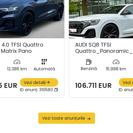
 4.0 TFSI Quattro
AUDI SQ8 TFSI
 Matrix Pano
Quattro_Panoramic
Benzină
12.386 km
Automată
15.998 km
Vezi detalii
Vezi 
5 EUR
106.711 EUR
ID anunț:
310583
ID anu
Vezi toate anunțurile