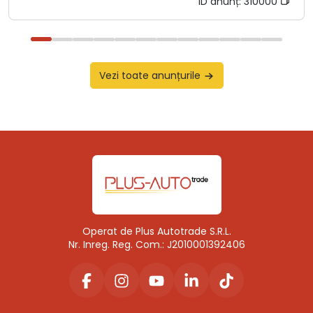
ID anunț:
310000
Vezi toate anunțurile
Operat de Plus Autotrade S.R.L.
Nr. Inreg. Reg. Com.: J2010001392406