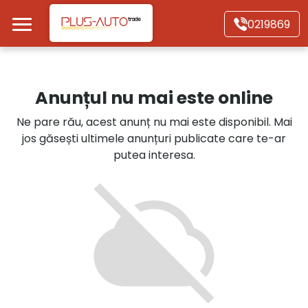
Mergi direct la conținutul principal
0219869
Acasă
Anunțul nu mai este online
Autoturisme
Ne pare rău, acest anunț nu mai este disponibil. Mai
jos găsești ultimele anunțuri publicate care te-ar
Motociclete
putea interesa.
Autoutilitare
Alte tipuri vehicule
Despre Noi
Contact