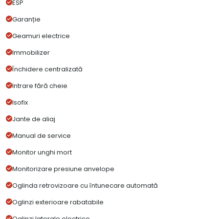
ESP
Garanție
Geamuri electrice
Immobilizer
Închidere centralizată
Intrare fără cheie
Isofix
Jante de aliaj
Manual de service
Monitor unghi mort
Monitorizare presiune anvelope
Oglinda retrovizoare cu întunecare automată
Oglinzi exterioare rabatabile
Oglinzi laterale electrice