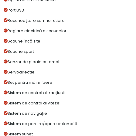
Port USB
Recunoaștere semne rutiere
Reglare electrică a scaunelor
Scaune încălzite
Scaune sport
Senzor de ploaie automat
Servodirecție
Set pentru mâini libere
Sistem de control al tracțiunii
Sistem de control al vitezei
Sistem de navigație
Sistem de pornire/oprire automată
Sistem sunet