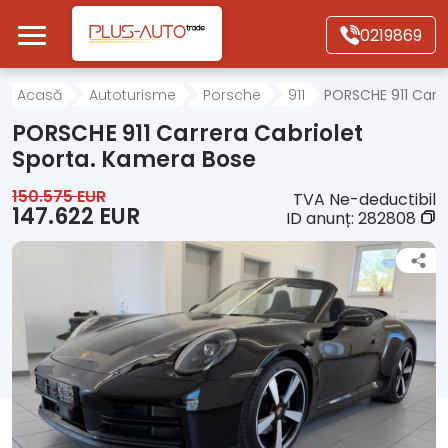
Mergi direct la conținutul principal
0219869
Acasă
Acasă
Autoturisme
Porsche
911
PORSCHE 911 Carr
PORSCHE 911 Carrera Cabriolet
Autoturisme
Sporta. Kamera Bose
150.575 EUR
TVA Ne-deductibil
Motociclete
147.622 EUR
ID anunț:
282808
Autoutilitare
Alte tipuri vehicule
Despre Noi
Contact