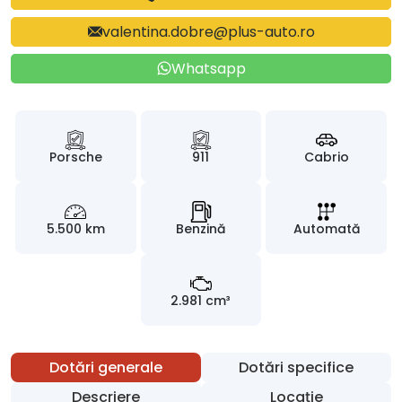
valentina.dobre@plus-auto.ro
Whatsapp
Porsche
911
Cabrio
5.500 km
Benzină
Automată
2.981 cm³
Dotări generale
Dotări specifice
Descriere
Locație