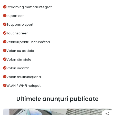
Streaming muzical integrat
Suport cot
Suspensie sport
Touchscreen
Vehicul pentru nefumători
Volan cu padele
Volan din piele
Volan încălzit
Volan multifuncțional
WLAN / Wi-Fi hotspot
Ultimele anunțuri publicate