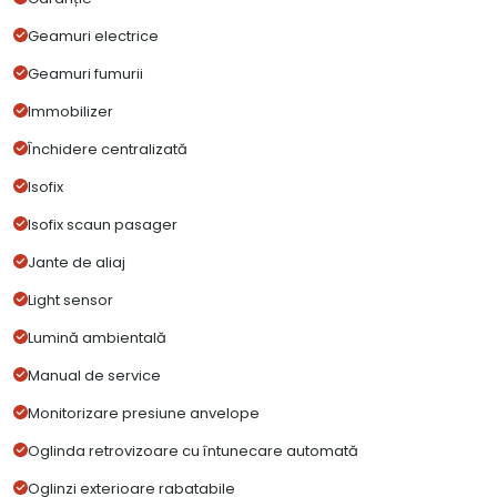
Geamuri electrice
Geamuri fumurii
Immobilizer
Închidere centralizată
Isofix
Isofix scaun pasager
Jante de aliaj
Light sensor
Lumină ambientală
Manual de service
Monitorizare presiune anvelope
Oglinda retrovizoare cu întunecare automată
Oglinzi exterioare rabatabile