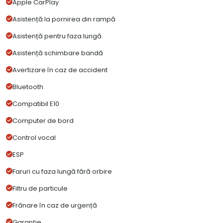
Apple CarPlay
Asistență la pornirea din rampă
Asistență pentru faza lungă
Asistență schimbare bandă
Avertizare în caz de accident
Bluetooth
Compatibil E10
Computer de bord
Control vocal
ESP
Faruri cu faza lungă fără orbire
Filtru de particule
Frânare în caz de urgență
Garanție