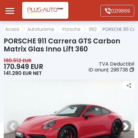
Mergi direct la conținutul principal
0219869
Acasă
Acasă
Autoturisme
Porsche
992
PORSCHE 911 Carr
PORSCHE 911 Carrera GTS Carbon
Autoturisme
Matrix Glas Inno Lift 360
180.512 EUR
TVA Deductibil
Motociclete
170.949 EUR
ID anunț:
298738
141.280 EUR NET
Autoutilitare
Alte tipuri vehicule
Despre Noi
Contact