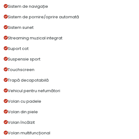
Sistem de navigație
Sistem de pornire/oprire automată
Sistem sunet
Streaming muzical integrat
Suport cot
Suspensie sport
Touchscreen
Trapă decapotabilă
Vehicul pentru nefumători
Volan cu padele
Volan din piele
Volan încălzit
Volan multifuncțional