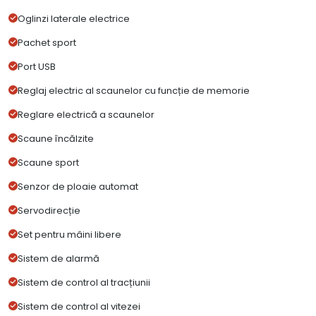
Oglinzi laterale electrice
Pachet sport
Port USB
Reglaj electric al scaunelor cu funcție de memorie
Reglare electrică a scaunelor
Scaune încălzite
Scaune sport
Senzor de ploaie automat
Servodirecție
Set pentru mâini libere
Sistem de alarmă
Sistem de control al tracțiunii
Sistem de control al vitezei