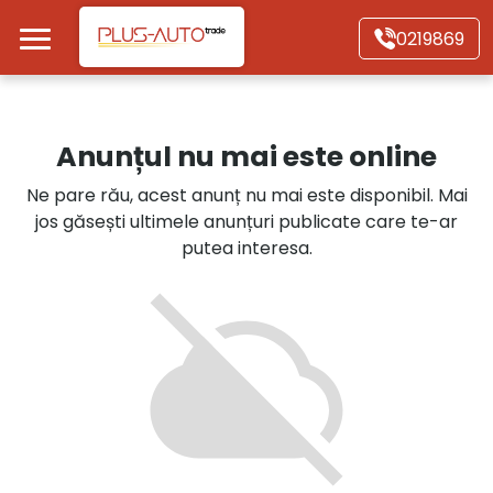
Mergi direct la conținutul principal
0219869
Acasă
Anunțul nu mai este online
Autoturisme
Ne pare rău, acest anunț nu mai este disponibil. Mai
jos găsești ultimele anunțuri publicate care te-ar
Motociclete
putea interesa.
Autoutilitare
Alte tipuri vehicule
Despre Noi
Contact