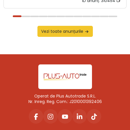
ID anunț:
310454
Vezi toate anunțurile
Operat de Plus Autotrade S.R.L.
Nr. Inreg. Reg. Com.: J2010001392406