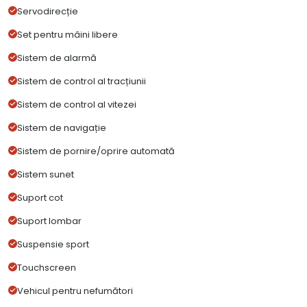
Servodirecție
Set pentru mâini libere
Sistem de alarmă
Sistem de control al tracțiunii
Sistem de control al vitezei
Sistem de navigație
Sistem de pornire/oprire automată
Sistem sunet
Suport cot
Suport lombar
Suspensie sport
Touchscreen
Vehicul pentru nefumători