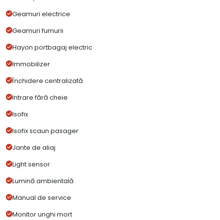
Geamuri electrice
Geamuri fumurii
Hayon portbagaj electric
Immobilizer
Închidere centralizată
Intrare fără cheie
Isofix
Isofix scaun pasager
Jante de aliaj
Light sensor
Lumină ambientală
Manual de service
Monitor unghi mort