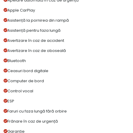
Apelare automată în caz de urgență
Apple CarPlay
Asistență la pornirea din rampă
Asistență pentru faza lungă
Avertizare în caz de accident
Avertizare în caz de oboseală
Bluetooth
Ceasuri bord digitale
Computer de bord
Control vocal
ESP
Faruri cu faza lungă fără orbire
Frânare în caz de urgență
Garanție