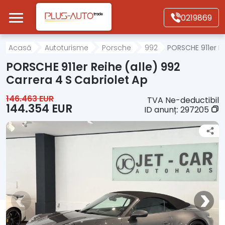
Mergi direct la conținutul principal
0219869
Acasă
Acasă
Autoturisme
Porsche
992
PORSCHE 911er Re
PORSCHE 911er Reihe (alle) 992
Autoturisme
Carrera 4 S Cabriolet Ap
146.463 EUR
TVA Ne-deductibil
Motociclete
144.354 EUR
ID anunț:
297205
Autoutilitare
Alte tipuri vehicule
Despre Noi
Contact