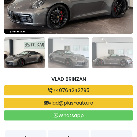
VLAD BRINZAN
+40764242795
vlad@plus-auto.ro
Whatsapp