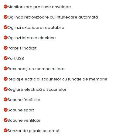
Monitorizare presiune anvelope
Oglinda retrovizoare cu întunecare automată
Oglinzi exterioare rabatabile
Oglinzi laterale electrice
Parbriz încălzit
Port USB
Recunoaștere semne rutiere
Reglaj electric al scaunelor cu funcție de memorie
Reglare electrică a scaunelor
Scaune încălzite
Scaune sport
Scaune ventilate
Senzor de ploaie automat