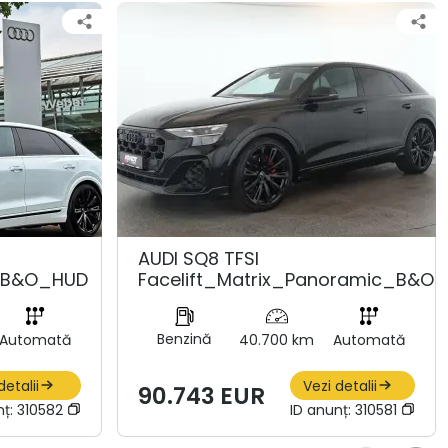
AUDI SQ8 TFSI
_B&O_HUD
Facelift_Matrix_Panoramic_B&O
Benzină
Automată
40.700 km
Automată
detalii
Vezi detalii
90.743 EUR
nț:
310582
ID anunț:
310581