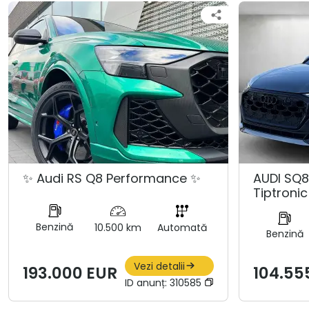
✨ Audi RS Q8 Performance ✨
AUDI SQ8
Tiptronic
Benzină
10.500 km
Automată
Benzină
Vezi detalii
193.000 EUR
104.55
ID anunț:
310585