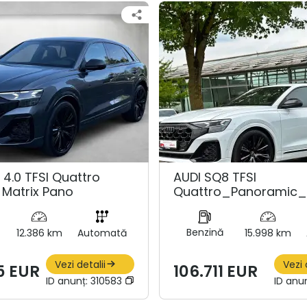
 4.0 TFSI Quattro
AUDI SQ8 TFSI
 Matrix Pano
Quattro_Panoramic
Benzină
12.386 km
Automată
15.998 km
Vezi detalii
Vezi 
5 EUR
106.711 EUR
ID anunț:
310583
ID anu