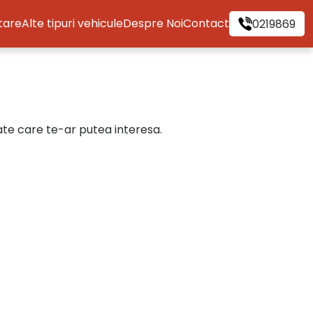
itare
Alte tipuri vehicule
Despre Noi
Contact
0219869
cate care te-ar putea interesa.