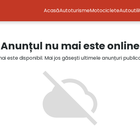
Acasă
Autoturisme
Motociclete
Autoutil
Anunțul nu mai este online
i este disponibil. Mai jos găsești ultimele anunțuri publi