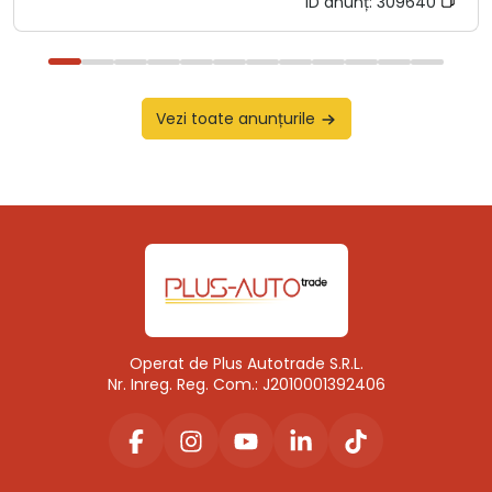
ID anunț:
309640
Vezi toate anunțurile
Operat de Plus Autotrade S.R.L.
Nr. Inreg. Reg. Com.: J2010001392406