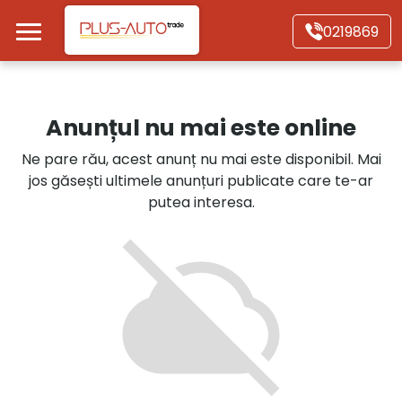
Mergi direct la conținutul principal
0219869
Acasă
Anunțul nu mai este online
Autoturisme
Ne pare rău, acest anunț nu mai este disponibil. Mai
jos găsești ultimele anunțuri publicate care te-ar
Motociclete
putea interesa.
Autoutilitare
Alte tipuri vehicule
Despre Noi
Contact