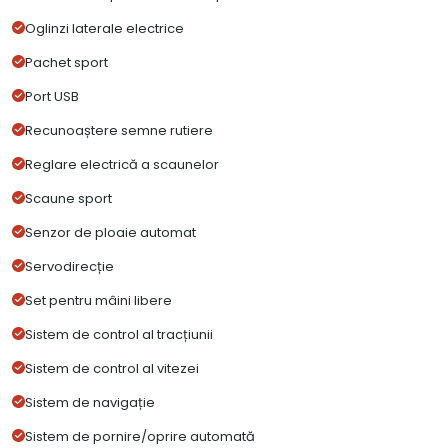
Oglinzi laterale electrice
Pachet sport
Port USB
Recunoaștere semne rutiere
Reglare electrică a scaunelor
Scaune sport
Senzor de ploaie automat
Servodirecție
Set pentru mâini libere
Sistem de control al tracțiunii
Sistem de control al vitezei
Sistem de navigație
Sistem de pornire/oprire automată