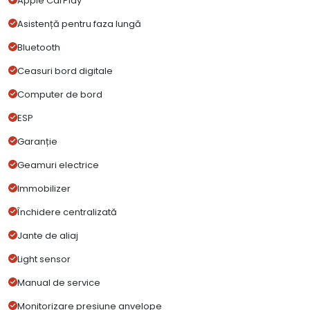
Apple CarPlay
Asistență pentru faza lungă
Bluetooth
Ceasuri bord digitale
Computer de bord
ESP
Garanție
Geamuri electrice
Immobilizer
Închidere centralizată
Jante de aliaj
Light sensor
Manual de service
Monitorizare presiune anvelope