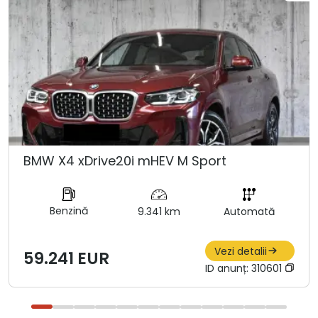
BMW X4 xDrive20i mHEV M Sport
Benzină
9.341 km
Automată
Vezi detalii
59.241 EUR
ID anunț:
310601