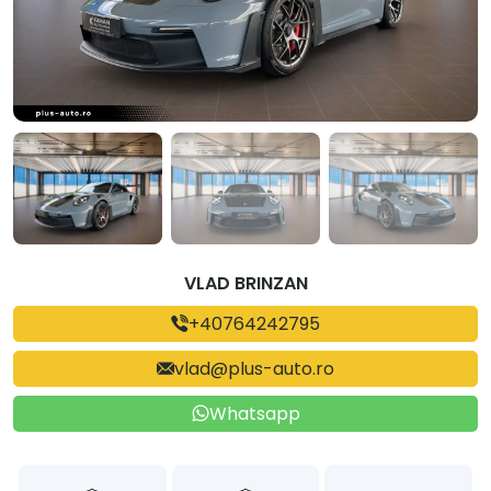
VLAD BRINZAN
+40764242795
vlad@plus-auto.ro
Whatsapp