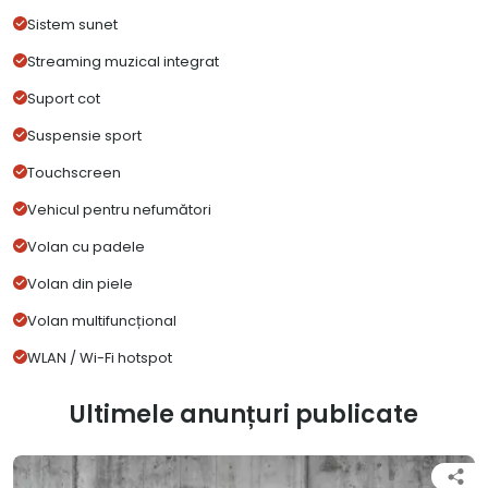
Sistem sunet
Streaming muzical integrat
Suport cot
Suspensie sport
Touchscreen
Vehicul pentru nefumători
Volan cu padele
Volan din piele
Volan multifuncțional
WLAN / Wi-Fi hotspot
Ultimele anunțuri publicate