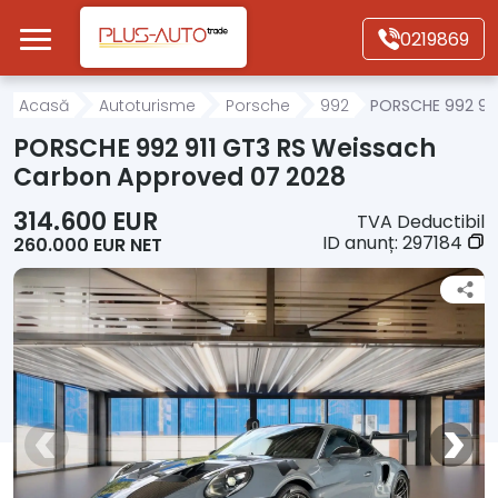
Mergi direct la conținutul principal
0219869
Acasă
Acasă
Autoturisme
Porsche
992
PORSCHE 992 91
PORSCHE 992 911 GT3 RS Weissach
Autoturisme
Carbon Approved 07 2028
314.600 EUR
TVA Deductibil
Motociclete
ID anunț:
297184
260.000 EUR NET
Autoutilitare
Alte tipuri vehicule
Despre Noi
Contact