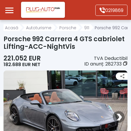
Mergi direct la conținutul principal
0219869
Acasă
Acasă
Autoturisme
Porsche
911
Porsche 992 Carre
Porsche 992 Carrera 4 GTS cabriolet
Autoturisme
Lifting-ACC-NightVis
221.052 EUR
TVA Deductibil
Motociclete
ID anunț:
282733
182.688 EUR NET
Autoutilitare
Alte tipuri vehicule
Despre Noi
Contact