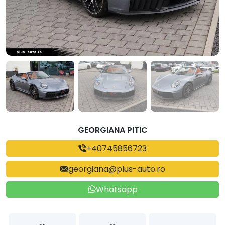
GEORGIANA PITIC
+40745856723
georgiana@plus-auto.ro
Whatsapp