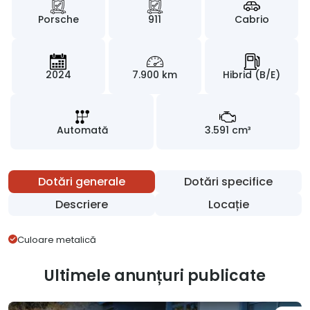
Porsche
911
Cabrio
2024
7.900 km
Hibrid (B/E)
Automată
3.591 cm³
Dotări generale
Dotări specifice
Descriere
Locație
Culoare metalică
Ultimele anunțuri publicate