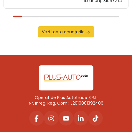
ID anunț:
310572
Vezi toate anunțurile
Operat de Plus Autotrade S.R.L.
Nr. Inreg. Reg. Com.: J2010001392406