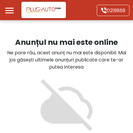
Mergi direct la conținutul principal
0219869
Acasă
Anunțul nu mai este online
Autoturisme
Ne pare rău, acest anunț nu mai este disponibil. Mai
jos găsești ultimele anunțuri publicate care te-ar
Motociclete
putea interesa.
Autoutilitare
Alte tipuri vehicule
Despre Noi
Contact