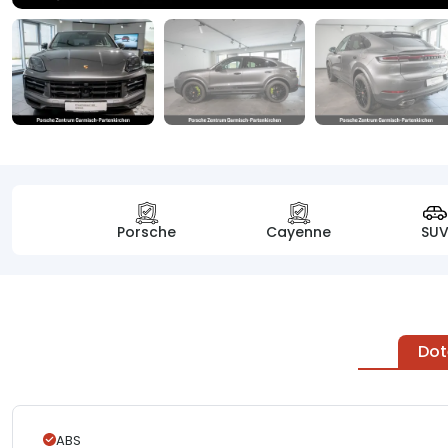
Porsche
Cayenne
SU
Dot
ABS