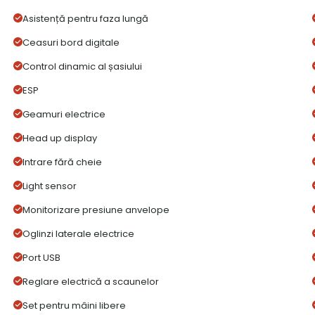
Asistență pentru faza lungă
Ceasuri bord digitale
Control dinamic al șasiului
ESP
Geamuri electrice
Head up display
Intrare fără cheie
Light sensor
Monitorizare presiune anvelope
Oglinzi laterale electrice
Port USB
Reglare electrică a scaunelor
Set pentru mâini libere