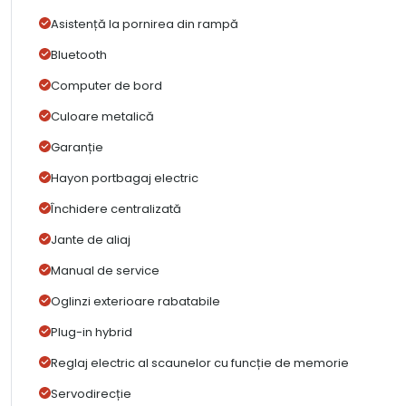
Asistență la pornirea din rampă
Bluetooth
Computer de bord
Culoare metalică
Garanție
Hayon portbagaj electric
Închidere centralizată
Jante de aliaj
Manual de service
Oglinzi exterioare rabatabile
Plug-in hybrid
Reglaj electric al scaunelor cu funcție de memorie
Servodirecție