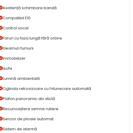
Asistență schimbare bandă
Compatibil E10
Control vocal
Faruri cu faza lungă fără orbire
Geamuri fumurii
Immobilizer
Isofix
Lumină ambientală
Oglinda retrovizoare cu întunecare automată
Plafon panoramic din sticlă
Recunoaștere semne rutiere
Senzor de ploaie automat
Sistem de alarmă