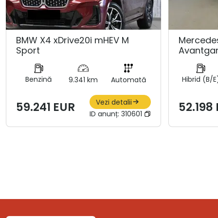
BMW X4 xDrive20i mHEV M
Mercedes
Sport
Avantgar
Benzină
Hibrid (B/E
9.341 km
Automată
Vezi detalii
59.241 EUR
52.198
ID anunț:
310601