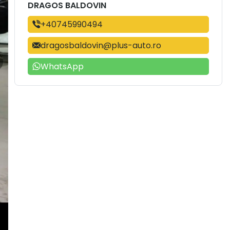
DRAGOS BALDOVIN
+40745990494
dragosbaldovin@plus-auto.ro
WhatsApp