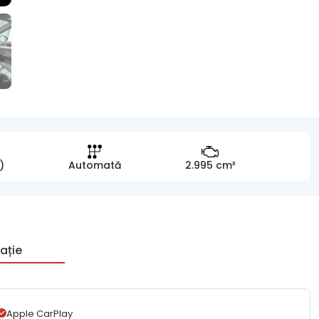
)
Automată
2.995 cm³
ație
Apple CarPlay