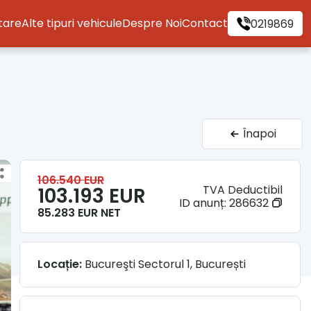
itare
Alte tipuri vehicule
Despre Noi
Contact
0219869
Înapoi
106.540 EUR
TVA Deductibil
103.193 EUR
ID anunț:
286632
85.283 EUR NET
Locație:
Bucureşti Sectorul 1, București