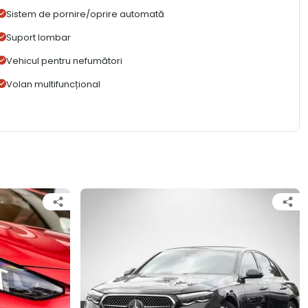
Sistem de pornire/oprire automată
Suport lombar
Vehicul pentru nefumători
Volan multifuncțional