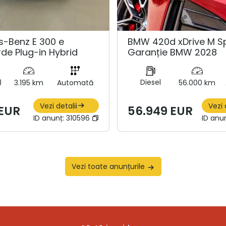
-Benz E 300 e
BMW 420d xDrive M Sp
de Plug-in Hybrid
Garanție BMW 2028
)
Diesel
3.195 km
Automată
56.000 km
Vezi detalii
Vezi 
 EUR
56.949 EUR
ID anunț:
310596
ID anu
Vezi toate anunțurile