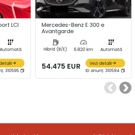
ort LCI
Mercedes-Benz E 300 e
Avantgarde
Hibrid (B/E)
Automată
6.820 km
Automată
detalii
Vezi detalii
54.475 EUR
nț:
310595
ID anunț:
310594