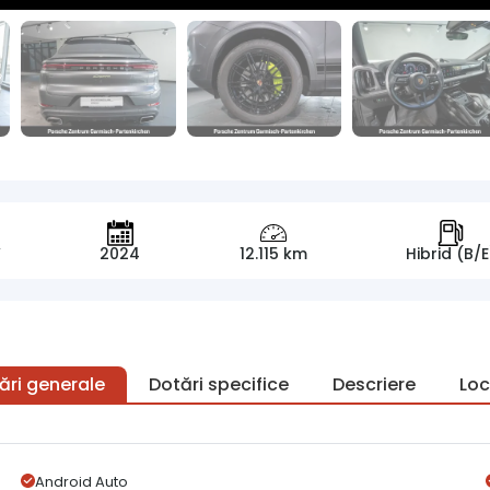
V
2024
12.115 km
Hibrid (B/E
ări generale
Dotări specifice
Descriere
Loc
Android Auto