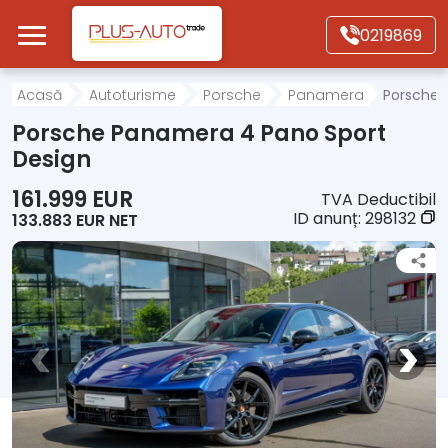
Mergi direct la conținutul principal
0219869
Acasă
Acasă
Autoturisme
Porsche
Panamera
Porsche 
Porsche Panamera 4 Pano Sport
Autoturisme
Design
161.999 EUR
TVA Deductibil
Motociclete
ID anunț:
298132
133.883 EUR NET
Autoutilitare
Alte tipuri vehicule
Despre Noi
Contact