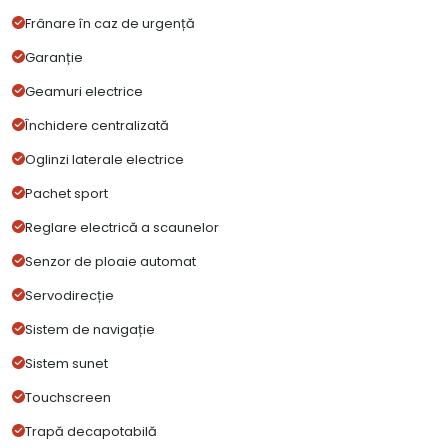
Frânare în caz de urgență
Garanție
Geamuri electrice
Închidere centralizată
Oglinzi laterale electrice
Pachet sport
Reglare electrică a scaunelor
Senzor de ploaie automat
Servodirecție
Sistem de navigație
Sistem sunet
Touchscreen
Trapă decapotabilă