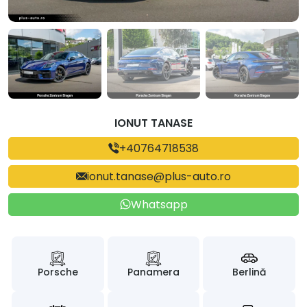
IONUT TANASE
+40764718538
ionut.tanase@plus-auto.ro
Whatsapp
Porsche
Panamera
Berlină