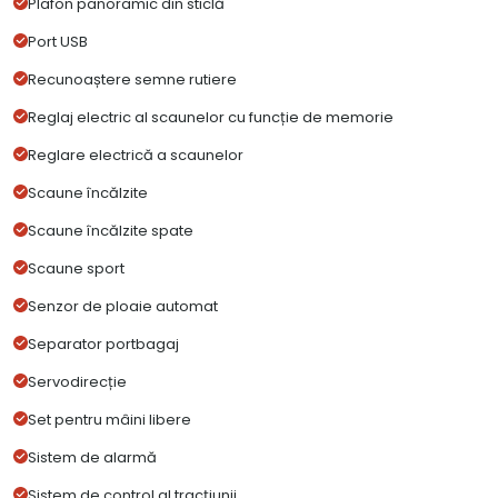
Plafon panoramic din sticlă
Port USB
Recunoaștere semne rutiere
Reglaj electric al scaunelor cu funcție de memorie
Reglare electrică a scaunelor
Scaune încălzite
Scaune încălzite spate
Scaune sport
Senzor de ploaie automat
Separator portbagaj
Servodirecție
Set pentru mâini libere
Sistem de alarmă
Sistem de control al tracțiunii