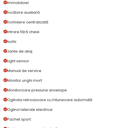
Immobilizer
Încălzire auxiliară
Închidere centralizată
Intrare fără cheie
Isofix
Jante de aliaj
Light sensor
Manual de service
Monitor unghi mort
Monitorizare presiune anvelope
Oglinda retrovizoare cu întunecare automată
Oglinzi laterale electrice
Pachet sport