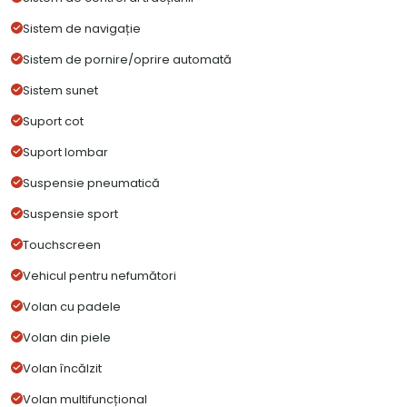
Sistem de navigație
Sistem de pornire/oprire automată
Sistem sunet
Suport cot
Suport lombar
Suspensie pneumatică
Suspensie sport
Touchscreen
Vehicul pentru nefumători
Volan cu padele
Volan din piele
Volan încălzit
Volan multifuncțional