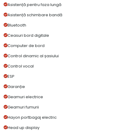
Asistență pentru faza lungă
Asistență schimbare bandă
Bluetooth
Ceasuri bord digitale
Computer de bord
Control dinamic al șasiului
Control vocal
ESP
Garanție
Geamuri electrice
Geamuri fumurii
Hayon portbagaj electric
Head up display