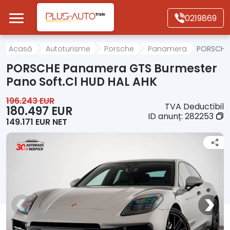
Mergi direct la conținutul principal
0219869
Acasă
Acasă
Autoturisme
Porsche
Panamera
PORSCHE 
PORSCHE Panamera GTS Burmester
Autoturisme
Pano Soft.Cl HUD HAL AHK
196.243 EUR
TVA Deductibil
Motociclete
180.497 EUR
ID anunț:
282253
149.171 EUR NET
Autoutilitare
Alte tipuri vehicule
Despre Noi
Contact