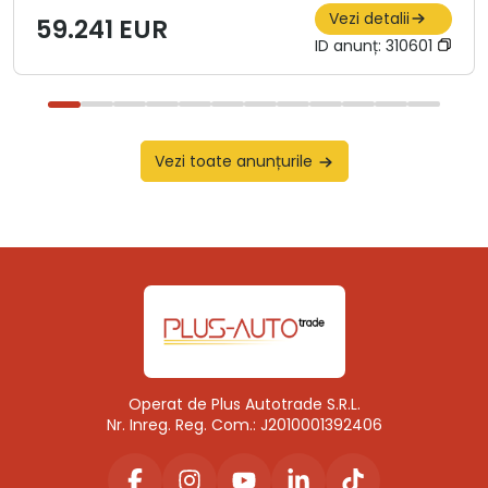
Vezi detalii
59.241 EUR
ID anunț:
310601
Vezi toate anunțurile
Operat de Plus Autotrade S.R.L.
Nr. Inreg. Reg. Com.: J2010001392406