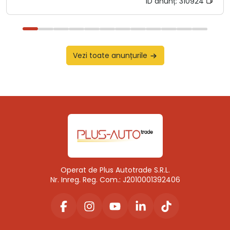
ID anunț:
310924
Vezi toate anunțurile
Operat de Plus Autotrade S.R.L.
Nr. Inreg. Reg. Com.: J2010001392406