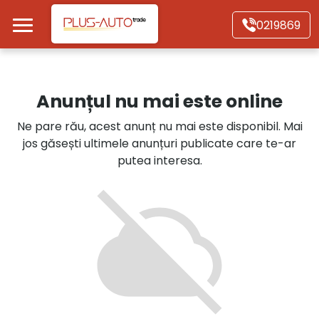
Mergi direct la conținutul principal
0219869
Acasă
Anunțul nu mai este online
Autoturisme
Ne pare rău, acest anunț nu mai este disponibil. Mai
jos găsești ultimele anunțuri publicate care te-ar
Motociclete
putea interesa.
Autoutilitare
Alte tipuri vehicule
Despre Noi
Contact