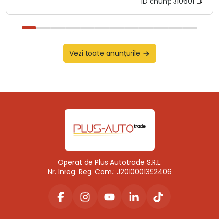
ID anunț:
310601
Vezi toate anunțurile
Operat de Plus Autotrade S.R.L.
Nr. Inreg. Reg. Com.: J2010001392406