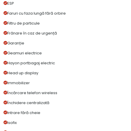
ESP
Faruri cu faza lungă fără orbire
Filtru de particule
Frânare în caz de urgență
Garanție
Geamuri electrice
Hayon portbagaj electric
Head up display
Immobilizer
Încărcare telefon wireless
Închidere centralizată
Intrare fără cheie
Isofix