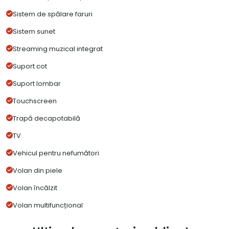
Sistem de spălare faruri
Sistem sunet
Streaming muzical integrat
Suport cot
Suport lombar
Touchscreen
Trapă decapotabilă
TV
Vehicul pentru nefumători
Volan din piele
Volan încălzit
Volan multifuncțional