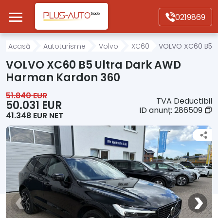
Mergi direct la conținutul principal
0219869
Acasă
Acasă
Autoturisme
Volvo
XC60
VOLVO XC60 B5 U
VOLVO XC60 B5 Ultra Dark AWD
Autoturisme
Harman Kardon 360
51.840 EUR
TVA Deductibil
Motociclete
50.031 EUR
ID anunț:
286509
41.348 EUR NET
Autoutilitare
Alte tipuri vehicule
Despre Noi
Contact