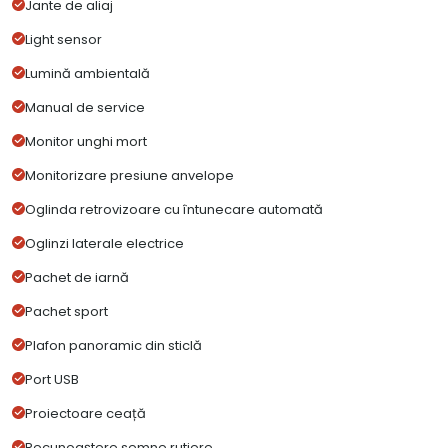
Jante de aliaj
Light sensor
Lumină ambientală
Manual de service
Monitor unghi mort
Monitorizare presiune anvelope
Oglinda retrovizoare cu întunecare automată
Oglinzi laterale electrice
Pachet de iarnă
Pachet sport
Plafon panoramic din sticlă
Port USB
Proiectoare ceață
Recunoaștere semne rutiere