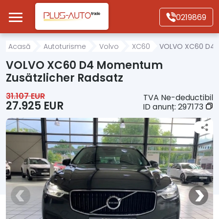
Mergi direct la conținutul principal
0219869
Acasă
Acasă
Autoturisme
Volvo
XC60
VOLVO XC60 D4 M
VOLVO XC60 D4 Momentum
Autoturisme
Zusätzlicher Radsatz
31.107 EUR
TVA Ne-deductibil
Motociclete
27.925 EUR
ID anunț:
297173
Autoutilitare
Alte tipuri vehicule
Despre Noi
Contact