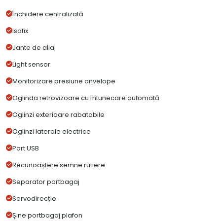
Închidere centralizată
Isofix
Jante de aliaj
Light sensor
Monitorizare presiune anvelope
Oglinda retrovizoare cu întunecare automată
Oglinzi exterioare rabatabile
Oglinzi laterale electrice
Port USB
Recunoaștere semne rutiere
Separator portbagaj
Servodirecție
Şine portbagaj plafon