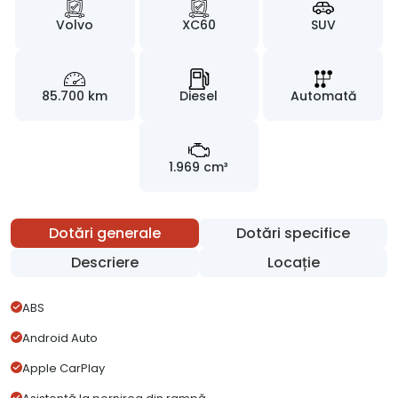
Volvo
XC60
SUV
85.700 km
Diesel
Automată
1.969 cm³
Dotări generale
Dotări specifice
Descriere
Locație
ABS
Android Auto
Apple CarPlay