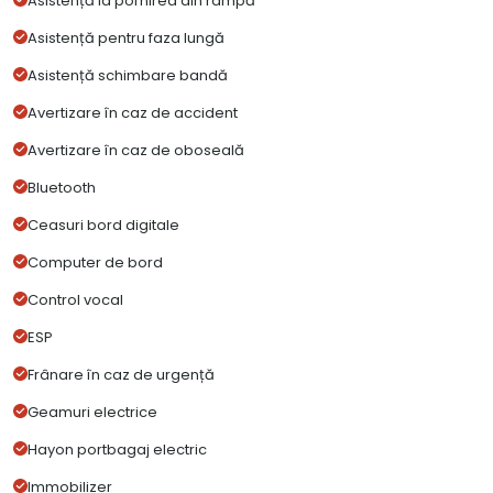
Asistență la pornirea din rampă
Asistență pentru faza lungă
Asistență schimbare bandă
Avertizare în caz de accident
Avertizare în caz de oboseală
Bluetooth
Ceasuri bord digitale
Computer de bord
Control vocal
ESP
Frânare în caz de urgență
Geamuri electrice
Hayon portbagaj electric
Immobilizer