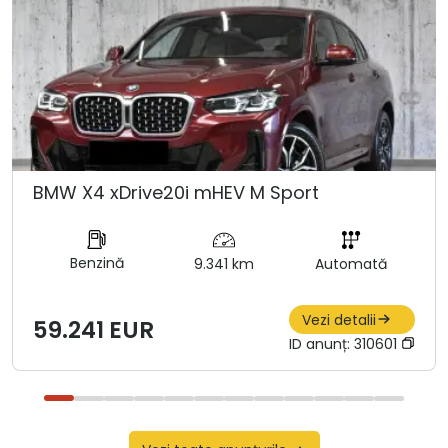
BMW X4 xDrive20i mHEV M Sport
Benzină
9.341 km
Automată
Vezi detalii
59.241 EUR
ID anunț:
310601