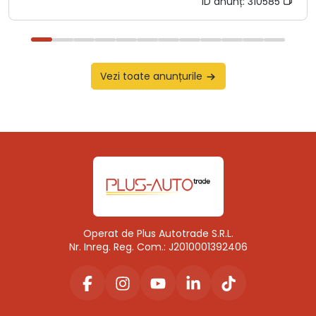
ID anunț:
310585
Vezi toate anunțurile
Operat de Plus Autotrade S.R.L.
Nr. Inreg. Reg. Com.: J2010001392406