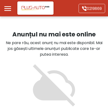
Mergi direct la conținutul principal
0219869
Acasă
Anunțul nu mai este online
Autoturisme
Ne pare rău, acest anunț nu mai este disponibil. Mai
jos găsești ultimele anunțuri publicate care te-ar
Motociclete
putea interesa.
Autoutilitare
Alte tipuri vehicule
Despre Noi
Contact