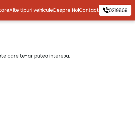
itare
Alte tipuri vehicule
Despre Noi
Contact
0219869
cate care te-ar putea interesa.