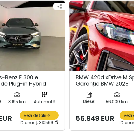
-Benz E 300 e
BMW 420d xDrive M Sp
de Plug-in Hybrid
Garanție BMW 2028
)
Diesel
3.195 km
Automată
56.000 km
Vezi detalii
Vezi 
 EUR
56.949 EUR
ID anunț:
310596
ID anu