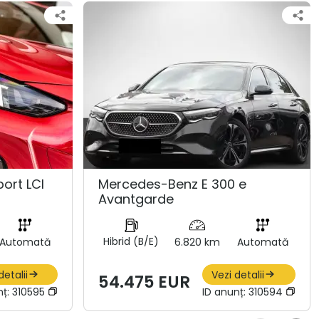
ort LCI
Mercedes-Benz E 300 e
Avantgarde
Hibrid (B/E)
Automată
6.820 km
Automată
detalii
Vezi detalii
54.475 EUR
nț:
310595
ID anunț:
310594