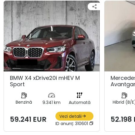
BMW X4 xDrive20i mHEV M
Mercedes
Sport
Avantgar
Benzină
Hibrid (B/E
9.341 km
Automată
Vezi detalii
59.241 EUR
52.198
ID anunț:
310601