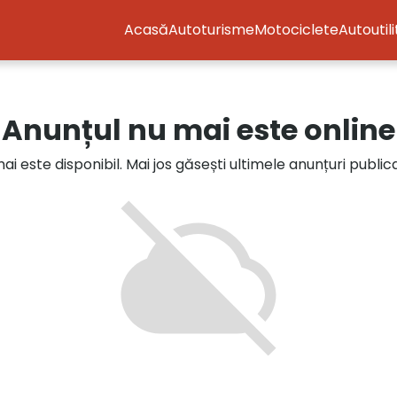
Acasă
Autoturisme
Motociclete
Autoutil
Anunțul nu mai este online
i este disponibil. Mai jos găsești ultimele anunțuri publi