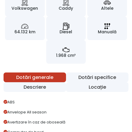
Volkswagen
Caddy
Altele
64.132 km
Diesel
Manuală
1.968 cm³
Dotări generale
Dotări specifice
Descriere
Locație
ABS
Anvelope All season
Avertizare în caz de oboseală