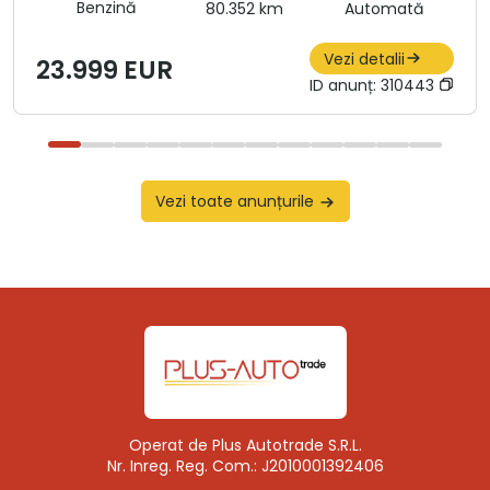
Benzină
80.352 km
Automată
Vezi detalii
23.999 EUR
ID anunț:
310443
Vezi toate anunțurile
Operat de Plus Autotrade S.R.L.
Nr. Inreg. Reg. Com.: J2010001392406