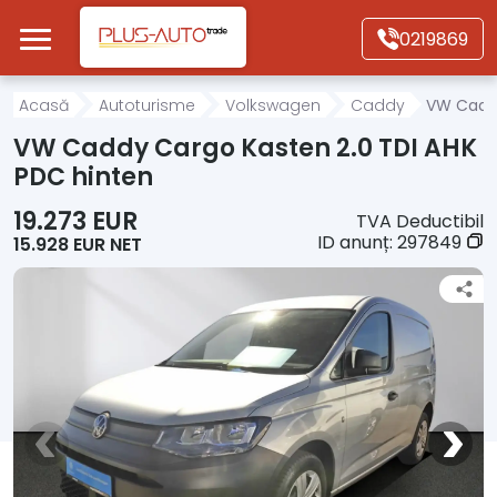
Mergi direct la conținutul principal
0219869
Acasă
Acasă
Autoturisme
Volkswagen
Caddy
VW Caddy
VW Caddy Cargo Kasten 2.0 TDI AHK
Autoturisme
PDC hinten
19.273 EUR
TVA Deductibil
Motociclete
ID anunț:
297849
15.928 EUR NET
Autoutilitare
Alte tipuri vehicule
Despre Noi
Contact