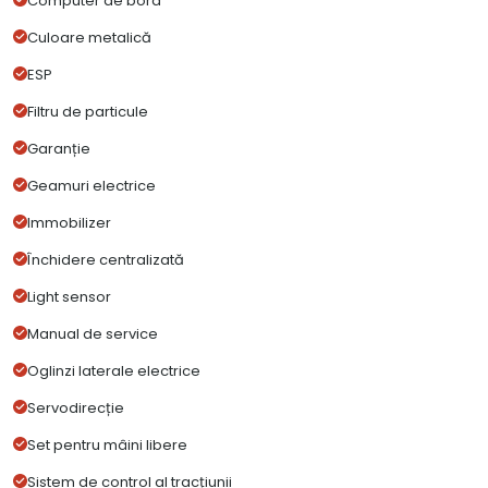
Computer de bord
Culoare metalică
ESP
Filtru de particule
Garanție
Geamuri electrice
Immobilizer
Închidere centralizată
Light sensor
Manual de service
Oglinzi laterale electrice
Servodirecție
Set pentru mâini libere
Sistem de control al tracțiunii