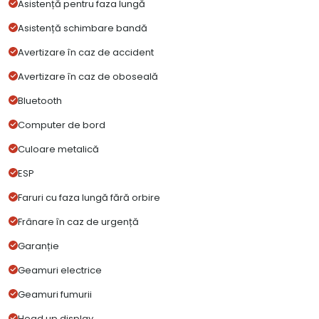
Asistență pentru faza lungă
Asistență schimbare bandă
Avertizare în caz de accident
Avertizare în caz de oboseală
Bluetooth
Computer de bord
Culoare metalică
ESP
Faruri cu faza lungă fără orbire
Frânare în caz de urgență
Garanție
Geamuri electrice
Geamuri fumurii
Head up display