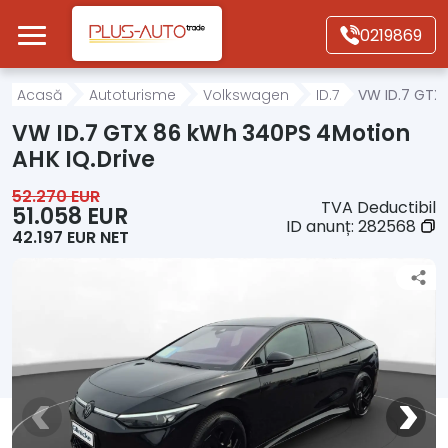
Mergi direct la conținutul principal
0219869
Acasă
Acasă
Autoturisme
Volkswagen
ID.7
VW ID.7 GTX 
VW ID.7 GTX 86 kWh 340PS 4Motion
Autoturisme
AHK IQ.Drive
52.270 EUR
TVA Deductibil
Motociclete
51.058 EUR
ID anunț:
282568
42.197 EUR NET
Autoutilitare
Alte tipuri vehicule
Despre Noi
Contact