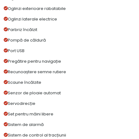
Oglinzi exterioare rabatabile
Oglinzi laterale electrice
Parbriz încălzit
Pompă de căldură
Port USB
Pregătire pentru navigație
Recunoaștere semne rutiere
Scaune încălzite
Senzor de ploaie automat
Servodirecție
Set pentru mâini libere
Sistem de alarmă
Sistem de control al tracțiunii