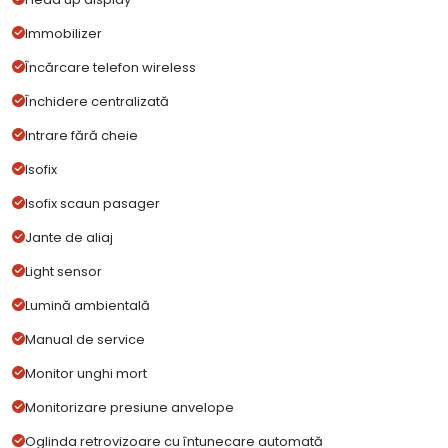
Immobilizer
Încărcare telefon wireless
Închidere centralizată
Intrare fără cheie
Isofix
Isofix scaun pasager
Jante de aliaj
Light sensor
Lumină ambientală
Manual de service
Monitor unghi mort
Monitorizare presiune anvelope
Oglinda retrovizoare cu întunecare automată