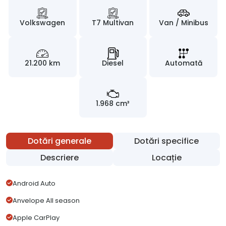
Volkswagen
T7 Multivan
Van / Minibus
21.200 km
Diesel
Automată
1.968 cm³
Dotări generale
Dotări specifice
Descriere
Locație
Android Auto
Anvelope All season
Apple CarPlay