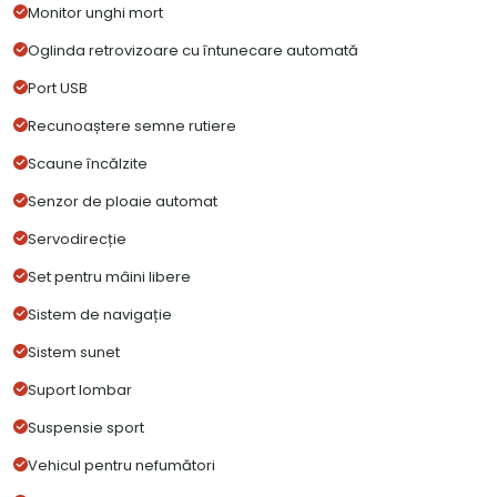
Monitor unghi mort
Oglinda retrovizoare cu întunecare automată
Port USB
Recunoaștere semne rutiere
Scaune încălzite
Senzor de ploaie automat
Servodirecție
Set pentru mâini libere
Sistem de navigație
Sistem sunet
Suport lombar
Suspensie sport
Vehicul pentru nefumători