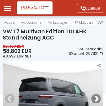
Mergi direct la conținutul principal
0219869
Acasă
Acasă
Autoturisme
Volkswagen
T7 Multivan
VW T
VW T7 Multivan Edition TDI AHK
Autoturisme
Standheizung ACC
60.497 EUR
TVA Deductibil
Motociclete
58.802 EUR
ID anunț:
297621
48.597 EUR NET
Autoutilitare
Alte tipuri vehicule
Despre Noi
Contact