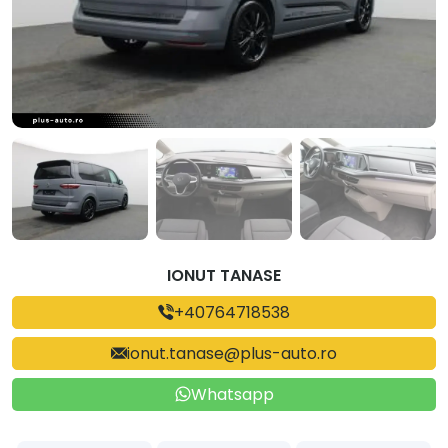
IONUT TANASE
+40764718538
ionut.tanase@plus-auto.ro
Whatsapp