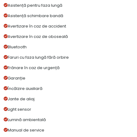
Asistență pentru faza lungă
Asistență schimbare bandă
Avertizare în caz de accident
Avertizare în caz de oboseală
Bluetooth
Faruri cu faza lungă fără orbire
Frânare în caz de urgență
Garanție
Încălzire auxiliară
Jante de aliaj
Light sensor
Lumină ambientală
Manual de service