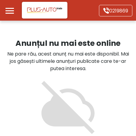
Mergi direct la conținutul principal
0219869
Acasă
Anunțul nu mai este online
Autoturisme
Ne pare rău, acest anunț nu mai este disponibil. Mai
jos găsești ultimele anunțuri publicate care te-ar
Motociclete
putea interesa.
Autoutilitare
Alte tipuri vehicule
Despre Noi
Contact