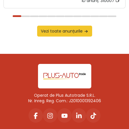
ID anunț:
310007
Vezi toate anunțurile
Operat de Plus Autotrade S.R.L.
Nr. Inreg. Reg. Com.: J2010001392406