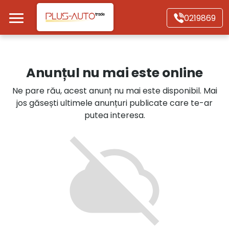
Mergi direct la conținutul principal
0219869
Acasă
Anunțul nu mai este online
Autoturisme
Ne pare rău, acest anunț nu mai este disponibil. Mai
jos găsești ultimele anunțuri publicate care te-ar
Motociclete
putea interesa.
Autoutilitare
Alte tipuri vehicule
Despre Noi
Contact