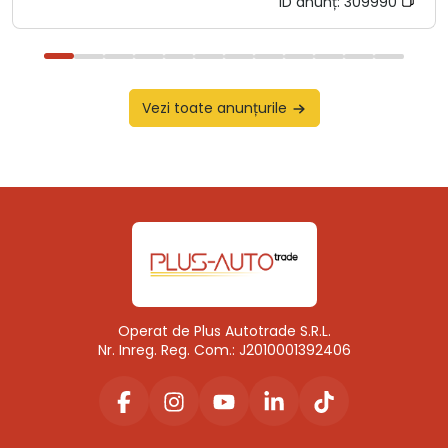
ID anunț:
309990
Vezi toate anunțurile
Operat de Plus Autotrade S.R.L.
Nr. Inreg. Reg. Com.: J2010001392406