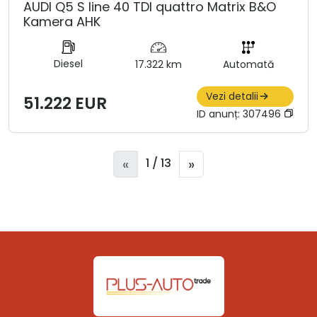
AUDI Q5 S line 40 TDI quattro Matrix B&O
Kamera AHK
Diesel
17.322 km
Automată
Vezi detalii
51.222 EUR
ID anunț:
307496
«
»
1 / 13