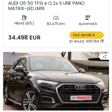
AUDI Q5 50 TFSI e Q 2x S LINE PANO
MATRIX-LED LM19
Hibrid (B/E)
83.475 km
Automată
Vezi detalii
34.498 EUR
ID anunț:
309784