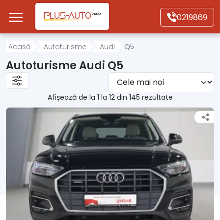
Mergi direct la conținutul principal
0219869
Acasă
Acasă
Autoturisme
Audi
Q5
Autoturisme Audi Q5
Autoturisme
Afișează de la 1 la 12 din 145 rezultate
Motociclete
Autoutilitare
Alte tipuri vehicule
Despre Noi
Contact