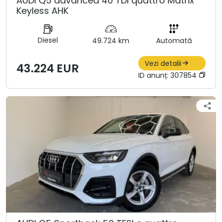
AUDI Q5 advanced 40 TDI quattro Matrix
Keyless AHK
Diesel
49.724 km
Automată
Vezi detalii
43.224 EUR
ID anunț:
307854