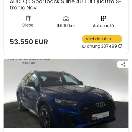
AUDI Q5 Sportback S line 40 TDI Quattro S-
tronic Nav
Diesel
11.900 km
Automată
Vezi detalii
53.550 EUR
ID anunț:
307499