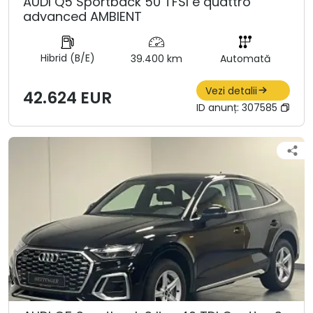
AUDI Q5 Sportback 50 TFSI e quattro
advanced AMBIENT
Hibrid (B/E)
39.400 km
Automată
Vezi detalii
42.624 EUR
ID anunț:
307585