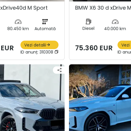
xDrive40d M Sport
BMW X6 30 d xDrive M
Diesel
80.450 km
Automată
40.000 km
Vezi detalii
Vezi 
 EUR
75.360 EUR
ID anunț:
310308
ID anu