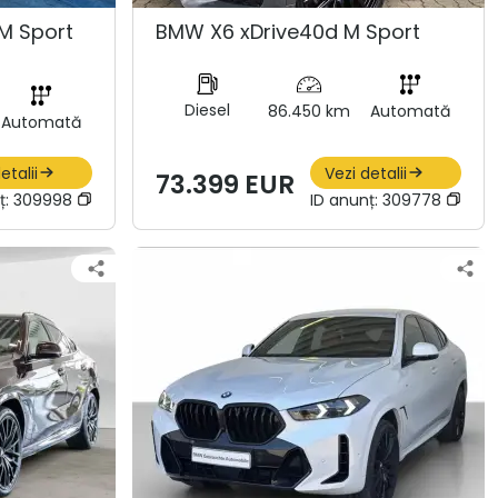
M Sport
BMW X6 xDrive40d M Sport
Diesel
86.450 km
Automată
Automată
etalii
Vezi detalii
73.399 EUR
ț:
309998
ID anunț:
309778