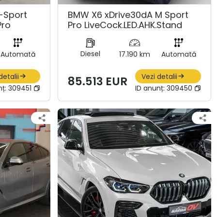
-Sport
BMW X6 xDrive30dA M Sport
Pro
Pro LiveCock.LED.AHK.Stand
Diesel
Automată
17.190 km
Automată
detalii
Vezi detalii
85.513 EUR
nț:
309451
ID anunț:
309450