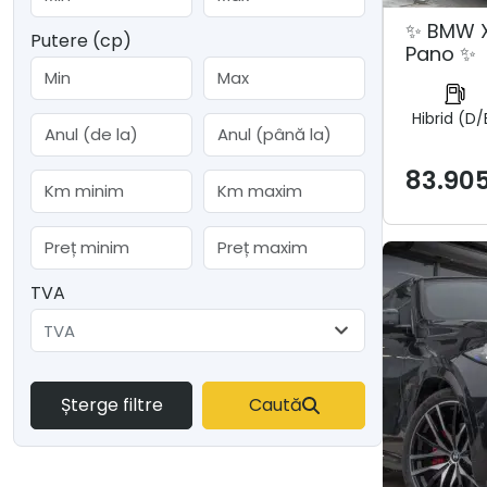
✨ BMW X
Putere (cp)
Pano ✨
Hibrid (D/
83.90
TVA
TVA
Șterge filtre
Caută