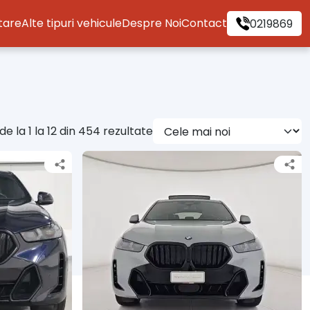
itare
Alte tipuri vehicule
Despre Noi
Contact
0219869
de la 1 la 12 din 454 rezultate