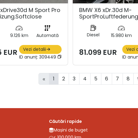
xDrive30d M Sport Pro
BMW X6 xDr.30d M-
izung.Softclose
SportProLuftfederu
Diesel
9.126 km
Automată
15.980 km
Vezi detalii
Vezi d
5 EUR
81.099 EUR
ID anunț:
309449
ID anun
«
1
2
3
4
5
6
7
8
Căutări rapide
Mașini de buget
< 100.000 km