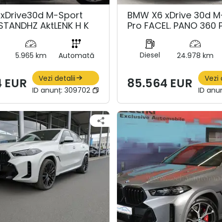
xDrive30d M-Sport
BMW X6 xDrive 30d M
 STANDHZ AktLENK H K
Pro FACEL. PANO 360 
Diesel
5.965 km
Automată
24.978 km
Vezi detalii
Vezi 
4 EUR
85.564 EUR
ID anunț:
309702
ID anu