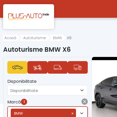
Mergi direct la conținutul principal
Acasă
Autoturisme
BMW
X6
Autoturisme BMW X6
Disponibilitate
Disponibilitate
Marcă
1
BMW