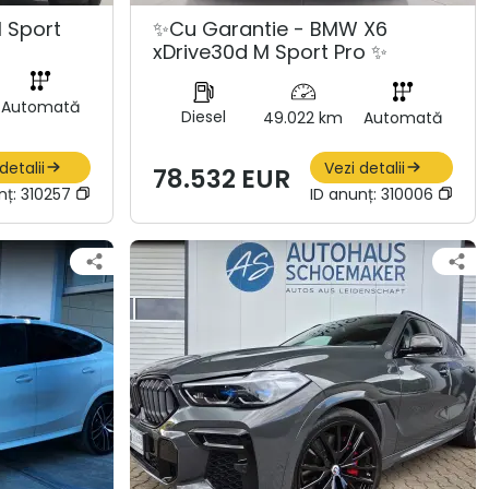
 Sport
✨Cu Garantie - BMW X6
xDrive30d M Sport Pro ✨
Automată
Diesel
49.022 km
Automată
detalii
Vezi detalii
78.532 EUR
nț:
310257
ID anunț:
310006