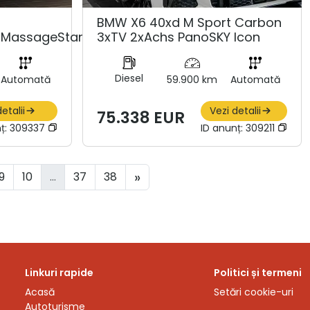
BMW X6 40xd M Sport Carbon
ngMassageStandhzg
3xTV 2xAchs PanoSKY Icon
Diesel
Automată
59.900 km
Automată
etalii
Vezi detalii
75.338 EUR
ț:
309337
ID anunț:
309211
»
9
10
...
37
38
Linkuri rapide
Politici și termeni
Acasă
Setări cookie-uri
Autoturisme