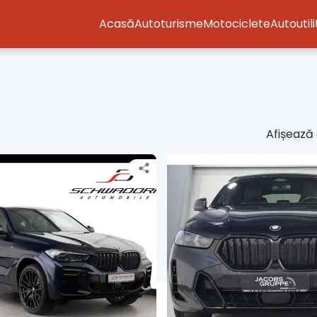
Acasă
Autoturisme
Motociclete
Autoutil
Afișează 