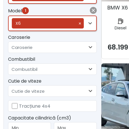
BMW X6 
Model
1
X6
Diesel
Caroserie
68.199
Caroserie
Combustibil
Combustibil
Cutie de viteze
Cutie de viteze
Tracțiune 4x4
Capacitate cilindrică (cm3)