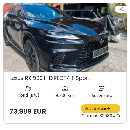
Lexus RX 500 H DIRECT4 F Sport
Hibrid (B/E)
9.700 km
Automată
Vezi detalii
73.989 EUR
ID anunț:
309804