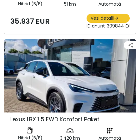
Hibrid (B/E)
51 km
Automată
Vezi detalii
35.937 EUR
ID anunț:
309844
Lexus LBX 1 5 FWD Komfort Paket
Hibrid (B/E)
3.420 km
Automată