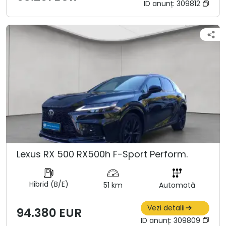
ID anunț:
309812
Lexus RX 500 RX500h F-Sport Perform.
Hibrid (B/E)
51 km
Automată
Vezi detalii
94.380 EUR
ID anunț:
309809