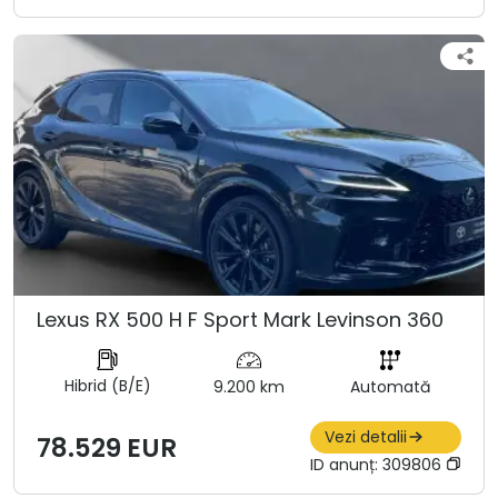
Lexus RX 500 H F Sport Mark Levinson 360
Hibrid (B/E)
9.200 km
Automată
Vezi detalii
78.529 EUR
ID anunț:
309806