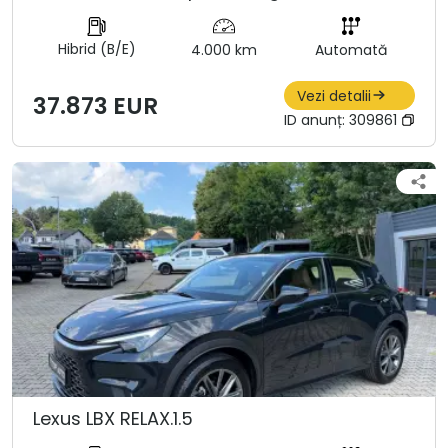
Hibrid (B/E)
4.000 km
Automată
Vezi detalii
37.873 EUR
ID anunț:
309861
Lexus LBX RELAX.1.5