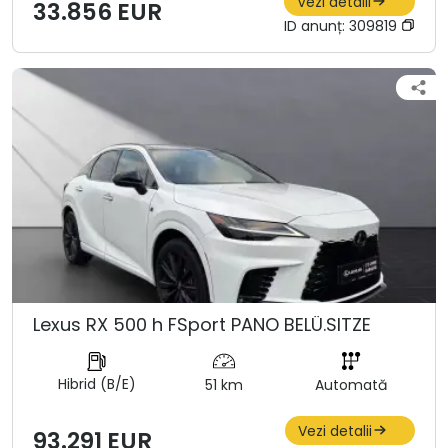
Vezi detalii
33.856 EUR
ID anunț:
309819
Lexus RX 500 h FSport PANO BELÜ.SITZE
Hibrid (B/E)
51 km
Automată
Vezi detalii
93.291 EUR