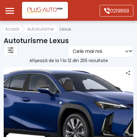
Mergi direct la conținutul principal
0219869
Acasă
Acasă
Autoturisme
Lexus
Autoturisme Lexus
Autoturisme
Afișează de la 1 la 12 din 255 rezultate
Motociclete
Autoutilitare
Alte tipuri vehicule
Despre Noi
Contact