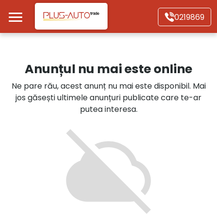
Mergi direct la conținutul principal
0219869
Acasă
Anunțul nu mai este online
Autoturisme
Ne pare rău, acest anunț nu mai este disponibil. Mai
jos găsești ultimele anunțuri publicate care te-ar
Motociclete
putea interesa.
Autoutilitare
Alte tipuri vehicule
Despre Noi
Contact