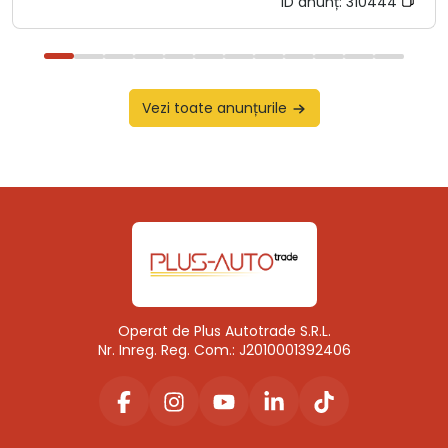
ID anunț:
310444
Vezi toate anunțurile
Operat de Plus Autotrade S.R.L.
Nr. Inreg. Reg. Com.: J2010001392406