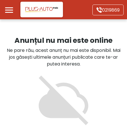
Mergi direct la conținutul principal
0219869
Acasă
Anunțul nu mai este online
Autoturisme
Ne pare rău, acest anunț nu mai este disponibil. Mai
jos găsești ultimele anunțuri publicate care te-ar
Motociclete
putea interesa.
Autoutilitare
Alte tipuri vehicule
Despre Noi
Contact