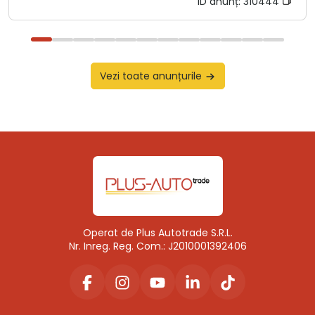
ID anunț:
310444
Vezi toate anunțurile
Operat de Plus Autotrade S.R.L.
Nr. Inreg. Reg. Com.: J2010001392406