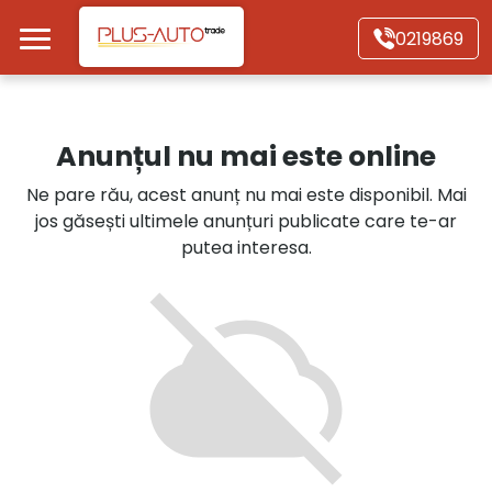
Mergi direct la conținutul principal
0219869
Acasă
Anunțul nu mai este online
Autoturisme
Ne pare rău, acest anunț nu mai este disponibil. Mai
jos găsești ultimele anunțuri publicate care te-ar
Motociclete
putea interesa.
Autoutilitare
Alte tipuri vehicule
Despre Noi
Contact