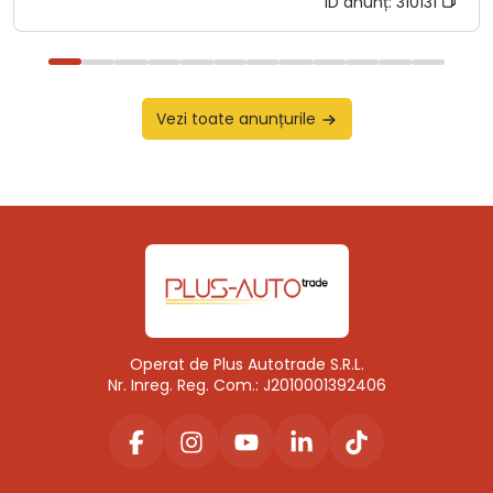
ID anunț:
310131
Vezi toate anunțurile
Operat de Plus Autotrade S.R.L.
Nr. Inreg. Reg. Com.: J2010001392406