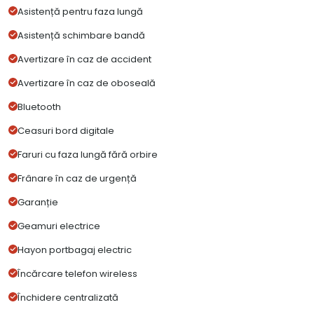
Asistență pentru faza lungă
Asistență schimbare bandă
Avertizare în caz de accident
Avertizare în caz de oboseală
Bluetooth
Ceasuri bord digitale
Faruri cu faza lungă fără orbire
Frânare în caz de urgență
Garanție
Geamuri electrice
Hayon portbagaj electric
Încărcare telefon wireless
Închidere centralizată