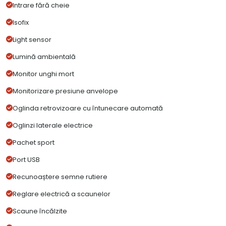
Intrare fără cheie
Isofix
Light sensor
Lumină ambientală
Monitor unghi mort
Monitorizare presiune anvelope
Oglinda retrovizoare cu întunecare automată
Oglinzi laterale electrice
Pachet sport
Port USB
Recunoaștere semne rutiere
Reglare electrică a scaunelor
Scaune încălzite