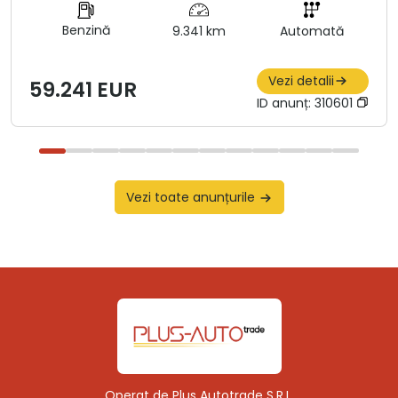
Benzină
9.341 km
Automată
Vezi detalii
59.241 EUR
ID anunț:
310601
Vezi toate anunțurile
Operat de Plus Autotrade S.R.L.