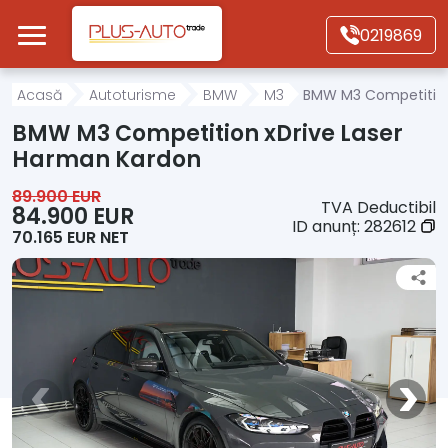
Mergi direct la conținutul principal
0219869
Acasă
Acasă
Autoturisme
BMW
M3
BMW M3 Competition
BMW M3 Competition xDrive Laser
Autoturisme
Harman Kardon
89.900 EUR
TVA Deductibil
Motociclete
84.900 EUR
ID anunț:
282612
70.165 EUR NET
Autoutilitare
Alte tipuri vehicule
Despre Noi
Contact