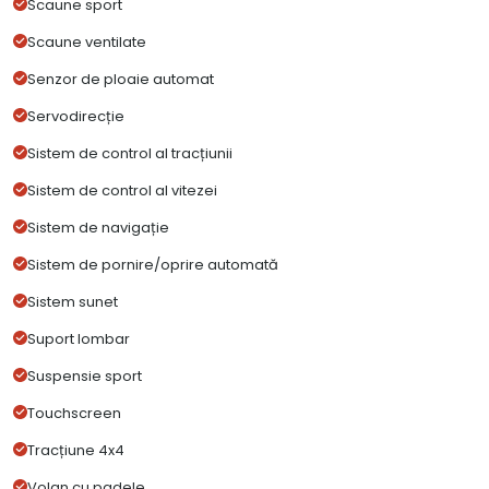
Scaune sport
Scaune ventilate
Senzor de ploaie automat
Servodirecție
Sistem de control al tracțiunii
Sistem de control al vitezei
Sistem de navigație
Sistem de pornire/oprire automată
Sistem sunet
Suport lombar
Suspensie sport
Touchscreen
Tracțiune 4x4
Volan cu padele