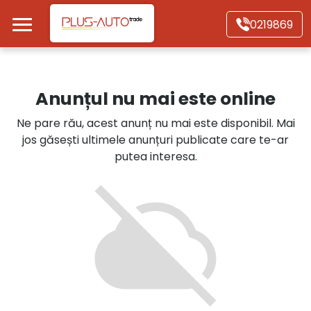
Mergi direct la conținutul principal
0219869
Acasă
Anunțul nu mai este online
Autoturisme
Ne pare rău, acest anunț nu mai este disponibil. Mai
jos găsești ultimele anunțuri publicate care te-ar
Motociclete
putea interesa.
Autoutilitare
Alte tipuri vehicule
Despre Noi
Contact