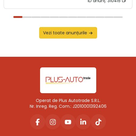
ID anunț:
310415
Vezi toate anunțurile
Operat de Plus Autotrade S.R.L.
Nr. Inreg. Reg. Com.: J2010001392406