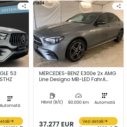
GLE 53
MERCEDES-BENZ E300e 2x AMG
STHZ
Line Designo MB-LED FahrA…
Hibrid (B/E)
90.000 km
Automată
Automată
etalii
Vezi detalii
37.277 EUR