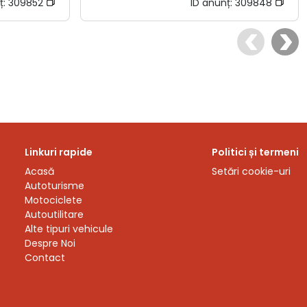
ț:
309852
ID anunț:
309848
Linkuri rapide
Politici și termeni
Acasă
Setări cookie-uri
Autoturisme
Motociclete
Autoutilitare
Alte tipuri vehicule
Despre Noi
Contact