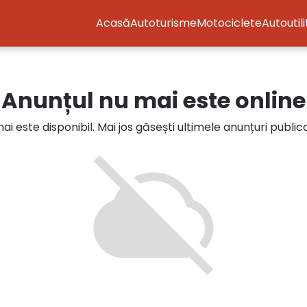
Acasă
Autoturisme
Motociclete
Autoutil
Anunțul nu mai este online
i este disponibil. Mai jos găsești ultimele anunțuri publi