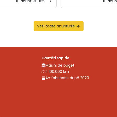
ID anunț:
309853
ID anun
Vezi toate anunțurile
Căutări rapide
Mașini de buget
< 100.000 km
An fabricație după 2020