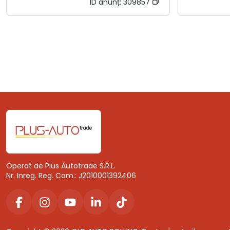
ID anunț:
309857
Operat de Plus Autotrade S.R.L.
Nr. Inreg. Reg. Com.: J2010001392406