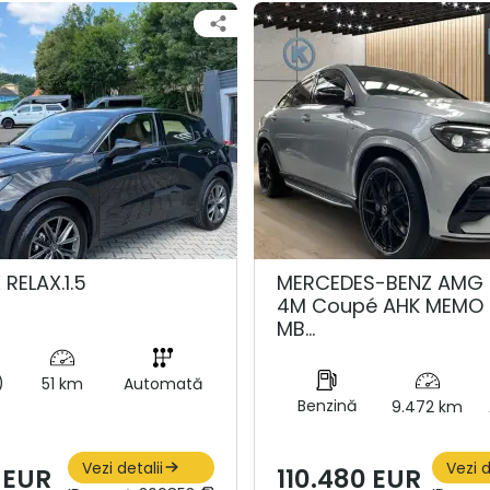
 RELAX.1.5
MERCEDES-BENZ AMG 
4M Coupé AHK MEMO 
MB…
)
51 km
Automată
Benzină
9.472 km
Vezi detalii
Vezi d
 EUR
110.480 EUR