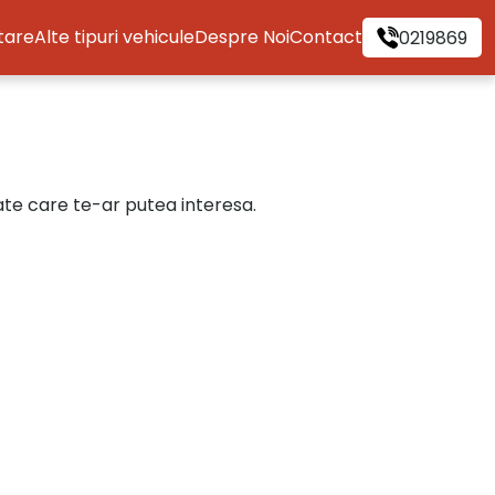
itare
Alte tipuri vehicule
Despre Noi
Contact
0219869
cate care te-ar putea interesa.