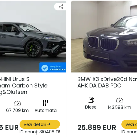
INI Urus S
BMW X3 xDrive20d Nav
nam Carbon Style
AHK DA DAB PDC
g&Olufsen
Diesel
143.598 km
67.709 km
Automată
Vezi detalii
Vezi d
5 EUR
25.899 EUR
ID anunț:
310408
ID anun