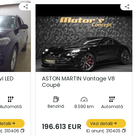
i LED
ASTON MARTIN Vantage V8
Coupé
Benzină
Automată
8.590 km
Automată
etalii
Vezi detalii
196.613 EUR
ț:
310406
ID anunț:
310405