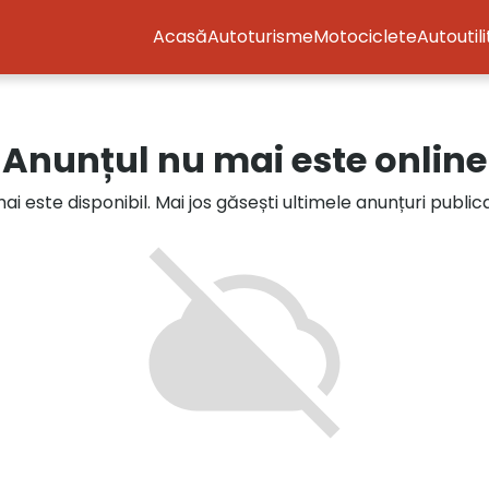
Acasă
Autoturisme
Motociclete
Autoutil
Anunțul nu mai este online
i este disponibil. Mai jos găsești ultimele anunțuri publi