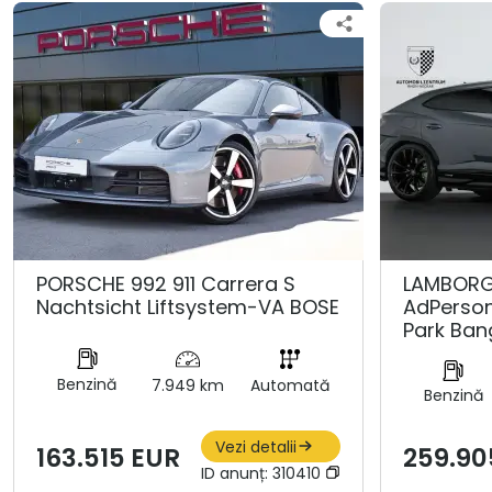
PORSCHE 992 911 Carrera S
LAMBORGH
Nachtsicht Liftsystem-VA BOSE
AdPerso
Park Ban
Benzină
7.949 km
Automată
Benzină
Vezi detalii
163.515 EUR
259.90
ID anunț:
310410