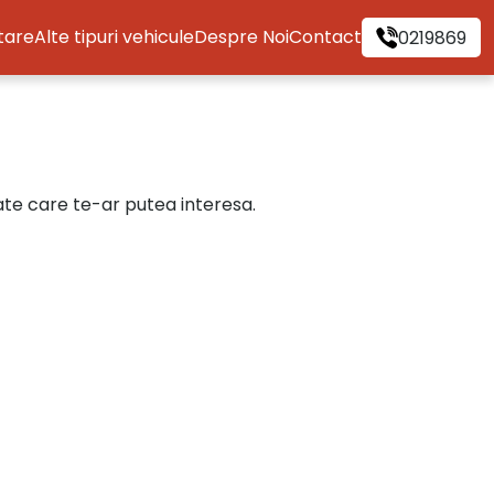
itare
Alte tipuri vehicule
Despre Noi
Contact
0219869
cate care te-ar putea interesa.