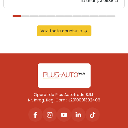
ID anunț:
310588
Vezi toate anunțurile
Operat de Plus Autotrade S.R.L.
Nr. Inreg. Reg. Com.: J2010001392406