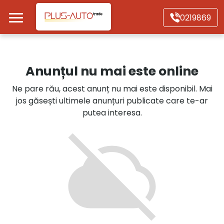
Mergi direct la conținutul principal
0219869
Acasă
Anunțul nu mai este online
Autoturisme
Ne pare rău, acest anunț nu mai este disponibil. Mai
jos găsești ultimele anunțuri publicate care te-ar
Motociclete
putea interesa.
Autoutilitare
Alte tipuri vehicule
Despre Noi
Contact