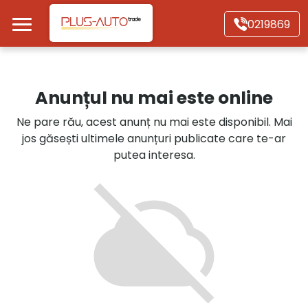
Mergi direct la conținutul principal
0219869
Acasă
Anunțul nu mai este online
Autoturisme
Ne pare rău, acest anunț nu mai este disponibil. Mai
jos găsești ultimele anunțuri publicate care te-ar
Motociclete
putea interesa.
Autoutilitare
Alte tipuri vehicule
Despre Noi
Contact