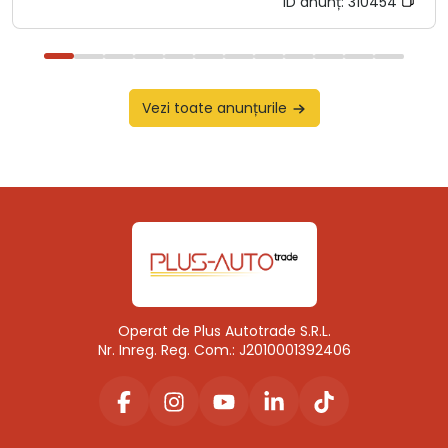
ID anunț:
310454
Vezi toate anunțurile
Operat de Plus Autotrade S.R.L.
Nr. Inreg. Reg. Com.: J2010001392406