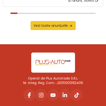
ID anunț:
310601
Vezi toate anunțurile
Operat de Plus Autotrade S.R.L.
Nr. Inreg. Reg. Com.: J2010001392406