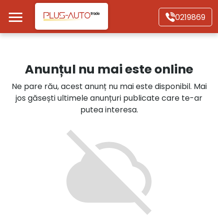
Mergi direct la conținutul principal
0219869
Acasă
Anunțul nu mai este online
Autoturisme
Ne pare rău, acest anunț nu mai este disponibil. Mai
jos găsești ultimele anunțuri publicate care te-ar
Motociclete
putea interesa.
Autoutilitare
Alte tipuri vehicule
Despre Noi
Contact