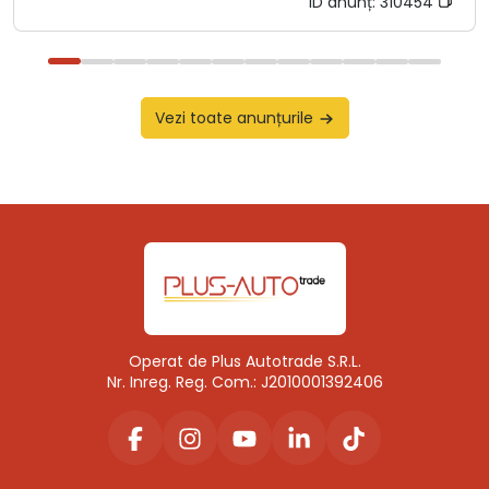
ID anunț:
310454
Vezi toate anunțurile
Operat de Plus Autotrade S.R.L.
Nr. Inreg. Reg. Com.: J2010001392406