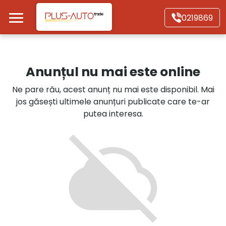
Mergi direct la conținutul principal
0219869
Acasă
Anunțul nu mai este online
Autoturisme
Ne pare rău, acest anunț nu mai este disponibil. Mai
jos găsești ultimele anunțuri publicate care te-ar
Motociclete
putea interesa.
Autoutilitare
Alte tipuri vehicule
Despre Noi
Contact