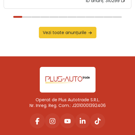
ID anunț:
310299
Vezi toate anunțurile
Operat de Plus Autotrade S.R.L.
Nr. Inreg. Reg. Com.: J2010001392406