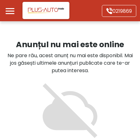
Mergi direct la conținutul principal
0219869
Acasă
Anunțul nu mai este online
Autoturisme
Ne pare rău, acest anunț nu mai este disponibil. Mai
jos găsești ultimele anunțuri publicate care te-ar
Motociclete
putea interesa.
Autoutilitare
Alte tipuri vehicule
Despre Noi
Contact