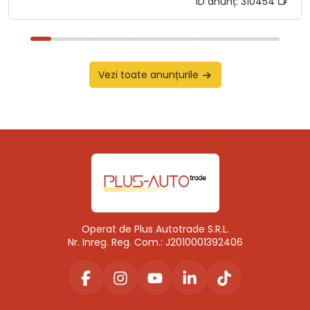
ID anunț:
310454
Vezi toate anunțurile
Operat de Plus Autotrade S.R.L.
Nr. Inreg. Reg. Com.: J2010001392406