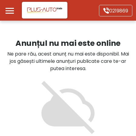
Mergi direct la conținutul principal
0219869
Acasă
Anunțul nu mai este online
Autoturisme
Ne pare rău, acest anunț nu mai este disponibil. Mai
jos găsești ultimele anunțuri publicate care te-ar
Motociclete
putea interesa.
Autoutilitare
Alte tipuri vehicule
Despre Noi
Contact