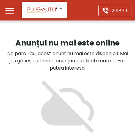
Mergi direct la conținutul principal
0219869
Acasă
Anunțul nu mai este online
Autoturisme
Ne pare rău, acest anunț nu mai este disponibil. Mai
jos găsești ultimele anunțuri publicate care te-ar
Motociclete
putea interesa.
Autoutilitare
Alte tipuri vehicule
Despre Noi
Contact