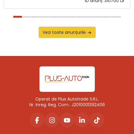
ID anunț:
310700
Vezi toate anunțurile
Operat de Plus Autotrade S.R.L.
Nr. Inreg. Reg. Com.: J2010001392406