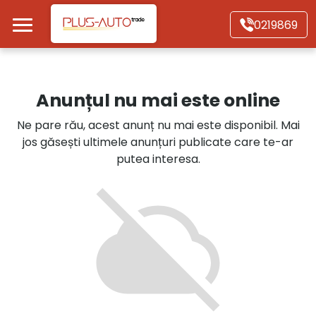
Mergi direct la conținutul principal
0219869
Acasă
Anunțul nu mai este online
Autoturisme
Ne pare rău, acest anunț nu mai este disponibil. Mai
jos găsești ultimele anunțuri publicate care te-ar
Motociclete
putea interesa.
Autoutilitare
Alte tipuri vehicule
Despre Noi
Contact