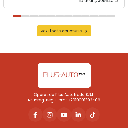
ID anunț:
309640
Vezi toate anunțurile
Operat de Plus Autotrade S.R.L.
Nr. Inreg. Reg. Com.: J2010001392406