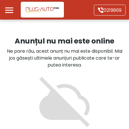
Mergi direct la conținutul principal
0219869
Acasă
Anunțul nu mai este online
Autoturisme
Ne pare rău, acest anunț nu mai este disponibil. Mai
jos găsești ultimele anunțuri publicate care te-ar
Motociclete
putea interesa.
Autoutilitare
Alte tipuri vehicule
Despre Noi
Contact