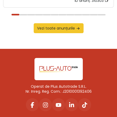
ID anunț:
310303
Vezi toate anunțurile
Operat de Plus Autotrade S.R.L.
Nr. Inreg. Reg. Com.: J2010001392406